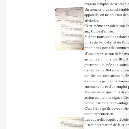
exigera l'emploi de 8 aéropl
Batailles
Un nombre plus considérable 
appareils, on ne pourrait dép
Les As
atteindre.
Cette même considération s'o
Cahiers des As
aux Corps d'armée.
Si donc nous voulons doter d
fortes du Nord-Est et du
principaux ports de commerc
d'une organisation défen
arrivons à un total de 38 x 
guerre soit laissée aux soi
Ce chiffre de 304 appareils n
outiller nos formations de 2è
d'appareils par Corps d'armé
encombrants et d'un emploi p
J'estime donc que nous devon
action au premier signal. Ces
pouvoir se mesurer avantage
C'est à dire qu'ils devront ê
pour leur entretien.
Les appareils acquis précédem
Il serait prématuré de faire 