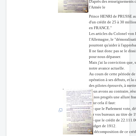
D'après des renseignement
l'Armée le
Prince HENRI de PRUSSE aur
d'un crédit de 25 à 30 milli
en FRANCE."
Les articles du Colonel von 
l'Allemagne, le "démoralisati
pourront qu'aider à l'approb
Il ne faut donc pas se le dis
pour nous dépasser.
Mais j'ai la conviction que,
notre avance actuelle.
Au cours de cette période de
opération à ses débuts, et la
des pilotes éprouvés, à mettr
Nous avons au contraire, rés
de nos progrès une allure fr
Pour cela il faut:
1°- que le Parlement vote, dè
par vos bureaux au titre de 
2°- que le crédit de 22.111.0
Budget de 1912.
La décomposition de ce crédit