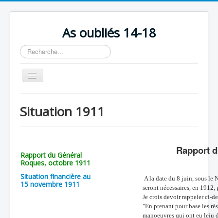
As oubliés 14-18
Rechercher
Basculer
la
navigation
Accueil
Situation 1911
Chronologie
Escadrilles
Rapport d
Organisation
Rapport du Général
Roques, octobre 1911
Avions
Situation financière au
A la date du 8 juin, sous le 
Personnels
15 novembre 1911
seront nécessaires, en 1912, 
Je crois devoir rappeler ci-d
Formation
"En prenant pour base les ré
Doctrines
manoeuvres qui ont eu leiu d