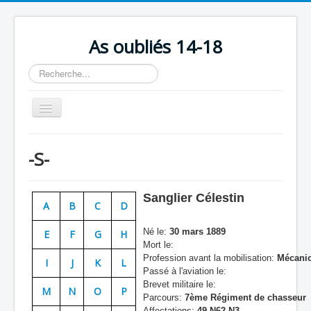
As oubliés 14-18
Rechercher
Basculer
la
navigation
Accueil
-S-
Chronologie
Escadrilles
Sanglier Célestin
A
B
C
D
Organisation
Né le:
30 mars 1889
E
F
G
H
Avions
Mort le:
Profession avant la mobilisation:
Mécanici
Personnels
I
J
K
L
Passé à l'aviation le:
Formation
Brevet militaire le:
M
N
O
P
Parcours:
7ème Régiment de chasseur
Doctrines
Affectations:
49 N62 N3