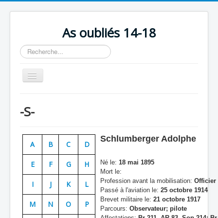
As oubliés 14-18
Rechercher
Basculer
la
navigation
Accueil
-S-
Chronologie
Escadrilles
Schlumberger Adolphe
A
B
C
D
Organisation
Né le:
18 mai 1895
E
F
G
H
Avions
Mort le:
Profession avant la mobilisation:
Officier
Personnels
I
J
K
L
Passé à l'aviation le:
25 octobre 1914
Formation
Brevet militaire le:
21 octobre 1917
M
N
O
P
Parcours:
Observateur; pilote
Doctrines
Affectations:
Br 211, AR 83, Sop 214; Br