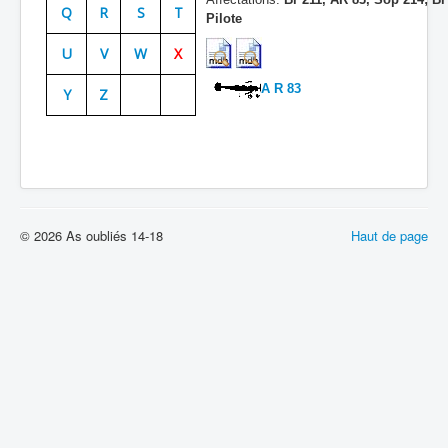
Q
R
S
T
Pilote
Batailles
U
V
W
X
Les As
A R 83
Y
Z
Cahiers des As
© 2026 As oubliés 14-18
Haut de page