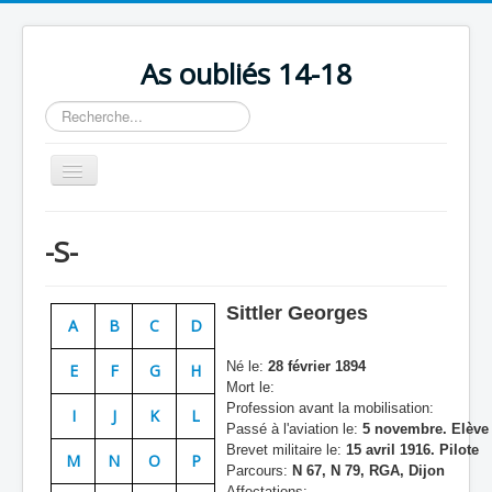
As oubliés 14-18
Rechercher
Basculer
la
navigation
Accueil
-S-
Chronologie
Escadrilles
Sittler Georges
A
B
C
D
Organisation
Né le:
28 février 1894
E
F
G
H
Avions
Mort le:
Profession avant la mobilisation:
Personnels
I
J
K
L
Passé à l'aviation le:
5 novembre. Elève 
Formation
Brevet militaire le:
15 avril 1916. Pilote
M
N
O
P
Parcours:
N 67, N 79, RGA, Dijon
Doctrines
Affectations: