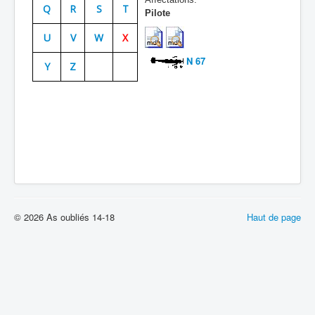
Q
R
S
T
Pilote
Batailles
U
V
W
X
Les As
N 67
Y
Z
Cahiers des As
© 2026 As oubliés 14-18
Haut de page