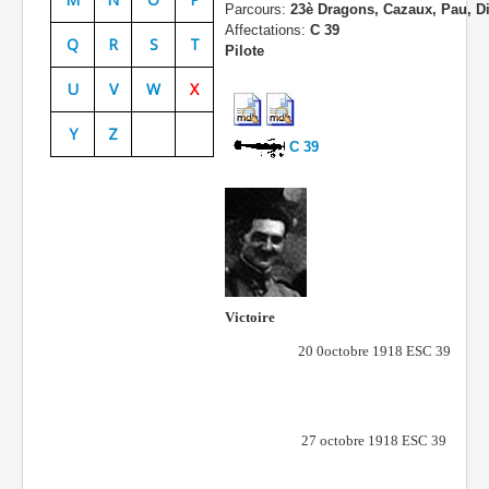
Parcours:
23è Dragons, Cazaux, Pau, Di
Batailles
Affectations:
C 39
Q
R
S
T
Pilote
Les As
U
V
W
X
Cahiers des As
Y
Z
C 39
Victoire
20 0octobre 1918 ESC 39
27 octobre 1918 ESC 39