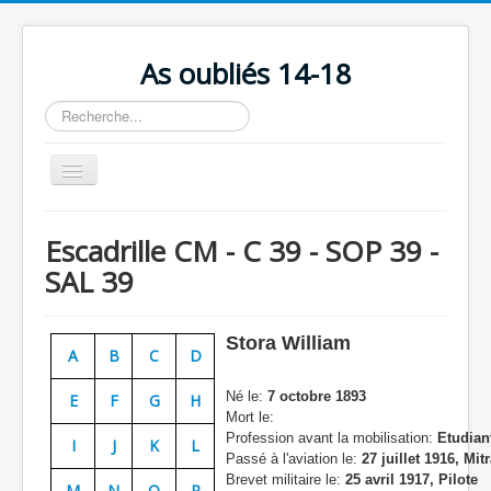
As oubliés 14-18
Rechercher
Basculer
la
navigation
Accueil
Escadrille CM - C 39 - SOP 39 -
Chronologie
SAL 39
Escadrilles
Organisation
Stora William
A
B
C
D
Avions
Né le:
7 octobre 1893
E
F
G
H
Personnels
Mort le:
Profession avant la mobilisation:
Etudian
I
J
K
L
Formation
Passé à l'aviation le:
27 juillet 1916, Mitr
Brevet militaire le:
25 avril 1917, Pilote
Doctrines
M
N
O
P