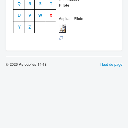
Q
R
S
T
Pilote
Batailles
U
V
W
X
Les As
Aspirant Pilote
Y
Z
Cahiers des As
© 2026 As oubliés 14-18
Haut de page