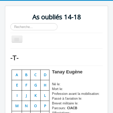
As oubliés 14-18
Rechercher
Basculer
la
navigation
Accueil
-T-
Chronologie
Escadrilles
Tanay Eugène
A
B
C
D
Organisation
Né le:
E
F
G
H
Avions
Mort le:
Profession avant la mobilisation:
Personnels
I
J
K
L
Passé à l'aviation le:
Formation
Brevet militaire le:
M
N
O
P
Parcours:
CIACB
Doctrines
Affectations: