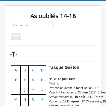
As oubliés 14-18
Rechercher
Basculer
la
navigation
Accueil
-T-
Chronologie
Escadrilles
Tasqué Gaston
A
B
C
D
Organisation
Né le:
12 juin 1895
E
F
G
H
Avions
Mort le:
Profession avant la mobilisation:
SP
Personnels
I
J
K
L
Passé à l'aviation le:
20 juin 1917. Elève
Formation
Brevet militaire le:
15 août 1917. Pilote
M
N
O
P
Parcours:
19 Dragons, 17 Chasseurs, D
Doctrines
Affectations:
SPA 103