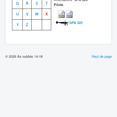
Q
R
S
T
Pilote
Batailles
U
V
W
X
Les As
SPA 103
Y
Z
Cahiers des As
© 2026 As oubliés 14-18
Haut de page