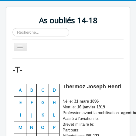
As oubliés 14-18
Rechercher
Basculer
la
navigation
Accueil
-T-
Chronologie
Escadrilles
Thermoz Joseph Henri
A
B
C
D
Organisation
Né le:
31 mars 1896
E
F
G
H
Avions
Mort le:
16 janvier 1919
Profession avant la mobilisation:
agent b
Personnels
I
J
K
L
Passé à l'aviation le:
Formation
Brevet militaire le:
M
N
O
P
Parcours:
Doctrines
Affectations:
PS 127