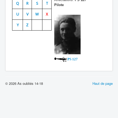
Q
R
S
T
Pilote
Batailles
U
V
W
X
Les As
Y
Z
Cahiers des As
PS 127
© 2026 As oubliés 14-18
Haut de page