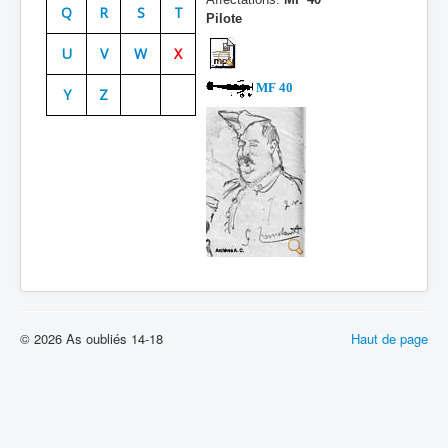
Q
R
S
T
Pilote
Batailles
U
V
W
X
Les As
MF 40
Y
Z
Cahiers des As
© 2026 As oubliés 14-18
Haut de page