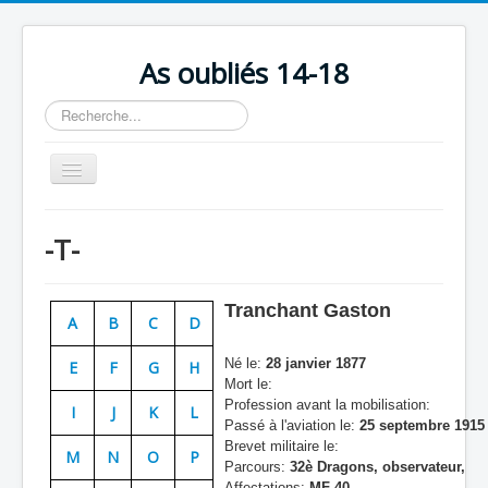
As oubliés 14-18
Rechercher
Basculer
la
navigation
Accueil
-T-
Chronologie
Escadrilles
Tranchant Gaston
A
B
C
D
Organisation
Né le:
28 janvier 1877
E
F
G
H
Avions
Mort le:
Profession avant la mobilisation:
Personnels
I
J
K
L
Passé à l'aviation le:
25 septembre 1915 
Formation
Brevet militaire le:
M
N
O
P
Parcours:
32è Dragons, observateur,
Doctrines
Affectations:
MF 40