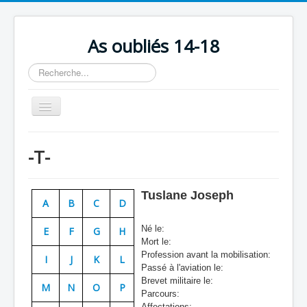
As oubliés 14-18
Rechercher
Basculer
la
navigation
Accueil
-T-
Chronologie
Escadrilles
Tuslane Joseph
A
B
C
D
Organisation
Né le:
E
F
G
H
Avions
Mort le:
Profession avant la mobilisation:
Personnels
I
J
K
L
Passé à l'aviation le:
Formation
Brevet militaire le:
M
N
O
P
Parcours:
Doctrines
Affectations: