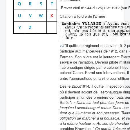
Q
R
S
T
Brevet civil n°
944 du 25
juillet
1912 (sur F
Batailles
U
V
W
X
Citation à l'ordre de l'armée
Les As
Y
Z
Cahiers des As
"
Il quitte ce régiment en janvier 1912 
participe aux manœuvres de 1912, dans le 
Farman. Son pilote est le lieutenant Pierr
service de l'aviation. Devenu pilote milit
l’aéronautique dirigée par le colonel Hirsc
colonel Caron. Parmi ses interventions, il
entre l'aéronautique et la ville pour utilise
Dès le 2
août
1914, il quitte l’inspection po
où il devient adjoint de l’aéronautique d
participer à l’un des premiers combats aé
Barès*
:
« Dans les tout premiers jours de 
jusqu’au Luxembourg et retour. Dans une l
écrit que lui-même et son passager, Tulas
obligation de marcher à la boussole, et s
à la même hauteur ». Au lieu de chercher à
carabine Browning. ”
Ce que fit Tulasne et