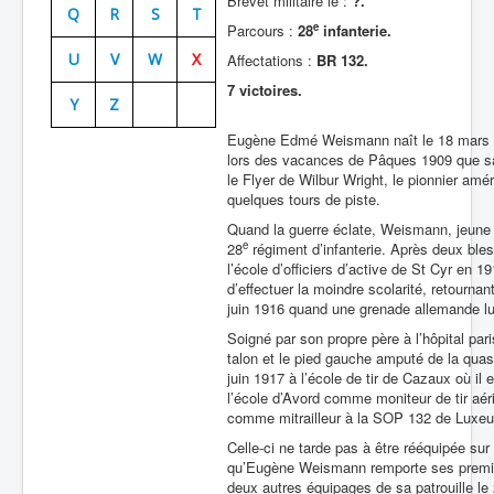
Brevet militaire le :
?.
Q
R
S
T
e
Parcours :
28
infanterie.
Batailles
U
V
W
X
Affectations :
BR 132.
Les As
7 victoires.
Y
Z
Cahiers des As
Eugène Edmé Weismann naît le 18 mars 
lors des vacances de Pâques 1909 que sa f
le Flyer de Wilbur Wright, le pionnier am
quelques tours de piste.
Quand la guerre éclate, Weismann, jeune
e
28
régiment d’infanterie. Après deux ble
l’école d’officiers d’active de St Cyr en 1
d’effectuer la moindre scolarité, retournan
juin 1916 quand une grenade allemande lu
Soigné par son propre père à l’hôpital par
talon et le pied gauche amputé de la quas
juin 1917 à l’école de tir de Cazaux où il e
l’école d’Avord comme moniteur de tir aér
comme mitrailleur à la SOP 132 de Luxeui
Celle-ci ne tarde pas à être rééquipée su
qu’Eugène Weismann remporte ses premier
deux autres équipages de sa patrouille le 2