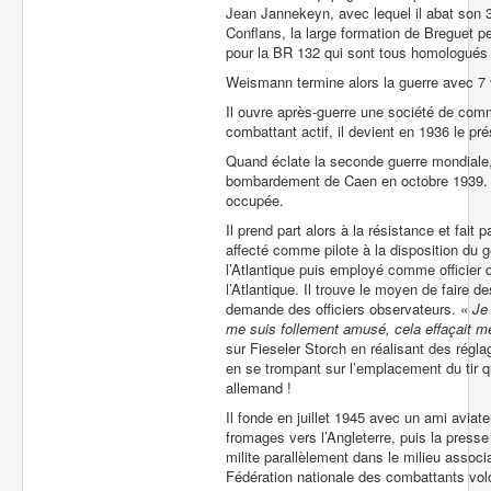
Jean Jannekeyn, avec lequel il abat son 
Conflans, la large formation de Breguet 
pour la BR 132 qui sont tous homologué
Weismann termine alors la guerre avec 7 
Il ouvre après-guerre une société de comm
combattant actif, il devient en 1936 le pr
Quand éclate la seconde guerre mondiale, 
bombardement de Caen en octobre 1939. Dé
occupée.
Il prend part alors à la résistance et fait p
affecté comme pilote à la disposition du 
l’Atlantique puis employé comme officier
l’Atlantique. Il trouve le moyen de faire
demande des officiers observateurs. «
Je
me suis follement amusé, cela effaçait 
sur Fieseler Storch en réalisant des réglage
en se trompant sur l’emplacement du tir qu’
allemand !
Il fonde en juillet 1945 avec un ami aviat
fromages vers l’Angleterre, puis la presse
milite parallèlement dans le milieu assoc
Fédération nationale des combattants volon