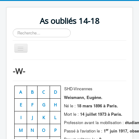
As oubliés 14-18
Rechercher
Basculer
la
navigation
Accueil
-W-
Chronologie
Escadrilles
SHD-Vincennes
A
B
C
D
Organisation
Weismann
, Eugène.
E
F
G
H
Avions
Né le :
18 mars 1896 à Paris.
Mort le :
14 juillet 1973 à Paris.
Personnels
I
J
K
L
Profession avant la mobilisation :
étudian
Formation
M
N
O
P
er
Passé à l'aviation le :
1
juin 1917, obser
Doctrines