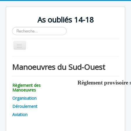
As oubliés 14-18
Rechercher
Basculer
la
navigation
Accueil
Manoeuvres du Sud-Ouest
Chronologie
Escadrilles
Règlement provisoire s
Règlement des
Organisation
Manoeuvres
Organisation
Avions
Déroulement
Personnels
Aviation
Formation
Doctrines