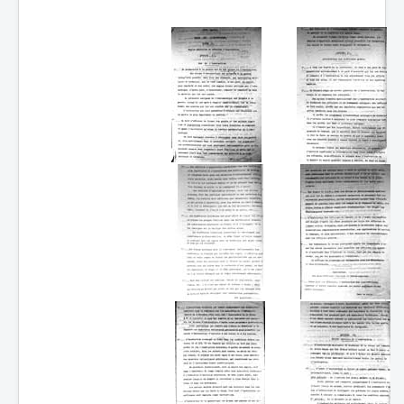
Batailles
Les As
Cahiers des As