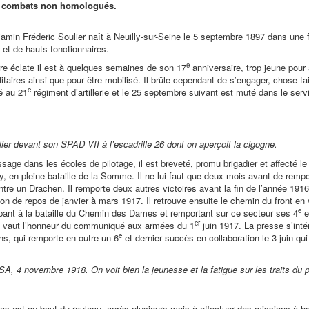
 8 combats non homologués.
amin Fréderic Soulier naît à Neuilly-sur-Seine le 5 septembre 1897 dans une 
 et de hauts-fonctionnaires.
e
re éclate il est à quelques semaines de son 17
anniversaire, trop jeune pour 
litaires ainsi que pour être mobilisé. Il brûle cependant de s’engager, chose fa
e
é au 21
régiment d’artillerie et le 25 septembre suivant est muté dans le se
ier devant son SPAD VII à l’escadrille 26 dont on aperçoit la cigogne.
age dans les écoles de pilotage, il est breveté, promu brigadier et affecté le
, en pleine bataille de la Somme. Il ne lui faut que deux mois avant de rempo
tre un Drachen. Il remporte deux autres victoires avant la fin de l’année 1916.
on de repos de janvier à mars 1917. Il retrouve ensuite le chemin du front en
e
pant à la bataille du Chemin des Dames et remportant sur ce secteur ses 4
e
er
ui vaut l’honneur du communiqué aux armées du 1
juin 1917. La presse s’inté
e
ns, qui remporte en outre un 6
et dernier succès en collaboration le 3 juin qu
A, 4 novembre 1918. On voit bien la jeunesse et la fatigue sur les traits du p
as est au bout du rouleau, après plusieurs mois à effectuer des missions à haut