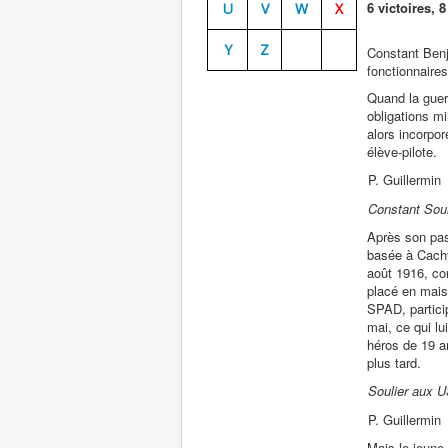
6 victoires,
U
V
W
X
Y
Z
Constant Benj
fonctionnaires
Quand la guer
obligations mi
alors incorpor
élève-pilote.
P. Guillermin
Constant Soul
Après son pass
basée à Cachy
août 1916, con
placé en mais
SPAD, partici
mai, ce qui l
héros de 19 a
plus tard.
Soulier aux US
P. Guillermin
Mais le jeune 