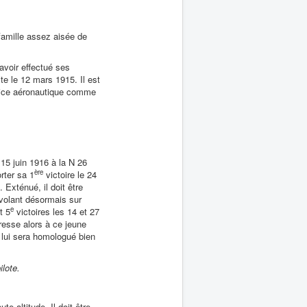
famille assez aisée de
avoir effectué ses
ite le 12 mars 1915. Il est
rvice aéronautique comme
 15 juin 1916 à la N 26
ère
rter sa 1
victoire le 24
 Exténué, il doit être
 volant désormais sur
e
t 5
victoires les 14 et 27
resse alors à ce jeune
i lui sera homologué bien
ilote.
e altitude. Il doit être