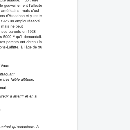
le gouvernement l’affecte
s américains, mais c’est
epos d’Arcachon et y reste
en 1926 un emploi réservé
, mais ne peut
 à ses parents en 1928
es 5000 F qu’il demandait.
 ses parents ont obtenu la
ns-Laffitte, à l’âge de 36
 Vaux
attaquant
très faible altitude.
ourt
'eux à atterrir et en a
e
e autant qu'audacieux. A