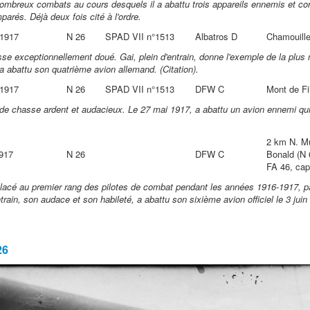
 nombreux combats au cours desquels il a abattu trois appareils ennemis et con
arés. Déjà deux fois cité à l'ordre.
 1917
N 26
SPAD VII n°1513
Albatros D
Chamouille
sse exceptionnellement doué. Gai, plein d'entrain, donne l'exemple de la plus
a abattu son quatrième avion allemand. (Citation).
 1917
N 26
SPAD VII n°1513
DFW C
Mont de Fil
te de chasse ardent et audacieux. Le 27 mai 1917, a abattu un avion ennemi qu
2 km N. Mu
1917
N 26
DFW C
Bonald (N 
FA 46, cap
placé au premier rang des pilotes de combat pendant les années 1916-1917, p
train, son audace et son habileté, a abattu son sixième avion officiel le 3 juin
26