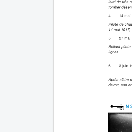
livré de très
tomber désemp
4
14 mai
Pilote de cha
14 mai 1917, 
5
27 mai
Brillant pilo
lignes.
6
3 juin 
Après s'être 
devoir, son en
N 