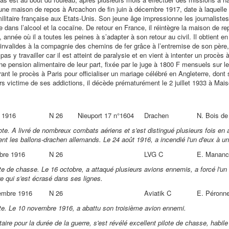
ne maison de repos à Arcachon de fin juin à décembre 1917, date à laquelle 
ilitaire française aux Etats-Unis. Son jeune âge impressionne les journaliste
le dans l’alcool et la cocaïne. De retour en France, il réintègre la maison de r
 année où il a toutes les peines à s’adapter à son retour au civil. Il obtient 
s invalides à la compagnie des chemins de fer grâce à l’entremise de son père
as y travailler car il est atteint de paralysie et en vient à intenter un procès
ne pension alimentaire de leur part, fixée par le juge à 1800 F mensuels sur l
rant le procès à Paris pour officialiser un mariage célébré en Angleterre, dont
urs victime de ses addictions, il décède prématurément le 2 juillet 1933 à Maiso
 1916
N 26
Nieuport 17 n°1604
Drachen
N. Bois de
lote. A livré de nombreux combats aériens et s'est distingué plusieurs fois en 
t les ballons-drachen allemands. Le 24 août 1916, a incendié l'un d'eux à une 
bre 1916
N 26
LVG C
E. Mananc
te de chasse. Le 16 octobre, a attaqué plusieurs avions ennemis, a forcé l'un d
re qui s'est écrasé dans ses lignes.
embre 1916
N 26
Aviatik C
E. Péronn
ote. Le 10 novembre 1916, a abattu son troisième avion ennemi.
ire pour la durée de la guerre, s'est révélé excellent pilote de chasse, habil