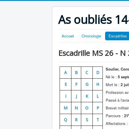
As oubliés 14
Accueil
Chronologie
Escadrilles
Escadrille MS 26 - N
Soulier, Cons
A
B
C
D
Né le :
5 sept
E
F
G
H
Mort le :
2 jui
Profession ava
I
J
K
L
Passé à l'aviat
M
N
O
P
Brevet militair
Parcours :
21
Q
R
S
T
Affectations :