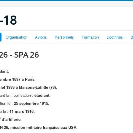
-18
Organisation
Avions
Personnels
Formation
Doctrines
B
 26 - SPA 26
tant.
embre 1897 à Paris.
llet 1933 à Maisons-Laffitte (78).
nt la mobilisation :
étudiant.
ion le :
25 septembre 1915.
e le :
11 mars 1916.
e
d’artillerie.
N 26, mission militaire française aux USA.