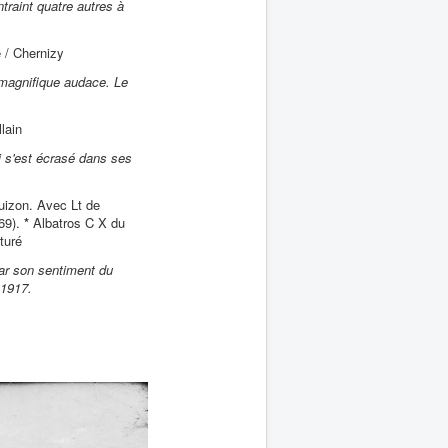
traint quatre autres à
 / Chernizy
 magnifique audace. Le
lain
i s'est écrasé dans ses
izon. Avec Lt de
69).
*
Albatros C X du
turé
ar son sentiment du
 1917.