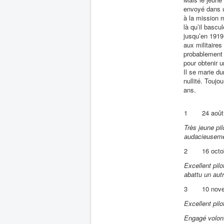
envoyé dans u
à la mission m
là qu’il bascu
jusqu’en 1919,
aux militaire
probablement p
pour obtenir u
Il se marie du
nullité. Toujo
ans.
1
24 août
Très jeune pi
audacieusemen
2
16 octo
Excellent pilo
abattu un aut
3
10 nov
Excellent pil
Engagé volonta