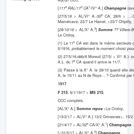
e
e
1
[
111
RAL/11
CA
/IV° A.
]
Champagne
(av
Batailles
e
[
27/5/16 >
AL/VI° A.-30
CA; 28/6 > …-
Les As
Marcelcave, 23/7 Le Hamel, >23/7 Chipilly,
Cahiers des As
3
[
29/10/16
>
AL
/X° A.
]
Somme
?? Villers-B
Le Crotoy,
e
(1) Le 11
CA est dans le même secteurs que
5/1916,
probablement le moment choisi pou
(2) 27/5/16-déb/6 Moreuil (27/5/ > VI° A.): 
e
A.L. du 7
CA quand il arrive le 11/7.
(3) Passe à la X° A. le 29/10 quand elle éten
A. le 15/11 au N de Roye… ? Confirmé par 
1917
F 215
. 9/1/1917 >
MS 215
.
CCC complets.
[
AL
/X° A.]
Somme
repos
>
Le Crotoy,
[13/2/17 >
AL
/V° A.] 13/2 Grivesnes>, 15/2
e
1
[21/4/17 >
AL
/32
CA/X° A.
]
Champagne
2
[<31/5/17 > AL/V° A.
]
Champagne
…