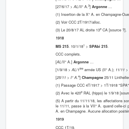
3
[27/6/17 >
AL
/II° A.
]
Argonne
…
(1) Insertion de la X° A. en Champagne-Oues
(2) Voir CCC 2T/1917/alloc.
e
(3) Le 20/8/17 AL droite 13
CA [source ?].
1918
1
MS 215
. 10/1/18
>
SPAbi 215
.
CCC complets.
[
AL
/II° A.]
Argonne
…
ère
[1/9/18 >
AL
/1
armée US (II° A.);
11/11 > 
4
[
25/11 > I° A.
]
Champagne
25/11 Linthelle
(1) Passage CCC 4T/1917 > 1T/1918 "SPA"
e
(2) Avec le 420
RAL (hippo) le 1/9/18 [sou
(5) A partir du 11/11/18, les affectations so
le 11/11, passe à la VII° A. quand celle-ci
A. en Champagne. Aucune allocation postér
1919
CCC 1T/19.