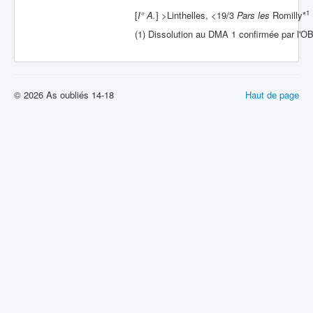
1
[
I° A.
] >Linthelles, <19/3
Pars les
Romilly*
(1) Dissolution au DMA 1 confirmée par l'O
© 2026 As oubliés 14-18
Haut de page