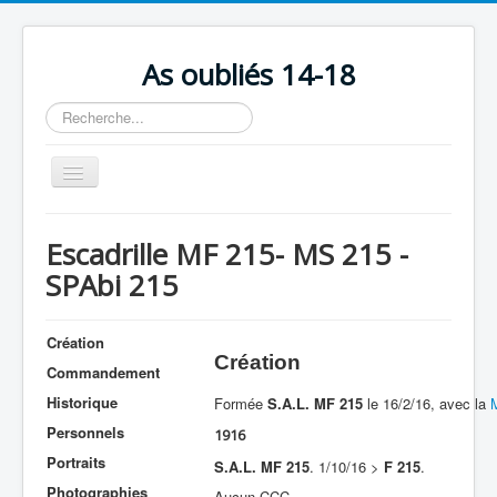
As oubliés 14-18
Rechercher
Basculer
la
navigation
Accueil
Escadrille MF 215- MS 215 -
Chronologie
SPAbi 215
Escadrilles
Organisation
Création
Création
Commandement
Avions
Historique
Formée
S.A.L. MF 215
le 16/2/16, avec la
Personnels
Personnels
1916
Formation
Portraits
S.A.L. MF 215
. 1/10/16 >
F 215
.
Doctrines
Photographies
Aucun CCC.