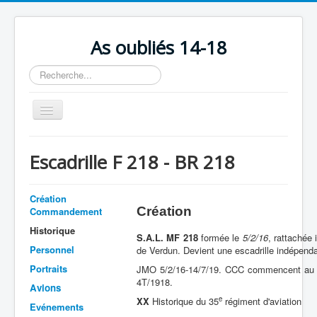
As oubliés 14-18
Rechercher
Basculer
la
navigation
Accueil
Escadrille F 218 - BR 218
Chronologie
Escadrilles
Création
Création
Commandement
Organisation
Historique
S.A.L. MF 218
formée le
5/2/16
, rattachée 
Avions
Personnel
de Verdun. Devient une escadrille indépend
Personnels
Portraits
JMO 5/2/16-14/7/19. CCC commencent au 3
4T/1918.
Avions
Formation
e
XX
Historique du 35
régiment d'aviatio
Evénements
Doctrines