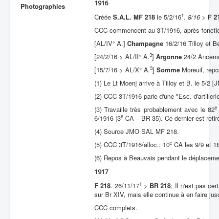
1916
Photographies
Batailles
1
Créée
S.A.L. MF 218
le 5/2/16
.
8/16
>
F 2
CCC commencent au 3T/1916, après foncti
Les As
[AL/IV° A.]
Champagne
16/2/16 Tilloy et B
Cahiers des As
3
[24/2/16 > AL/II° A.
]
Argonne
24/2 Ancemo
5
[15/7/16 > AL/X° A.
]
Somme
Moreuil, rep
(1) Le Lt Moenj arrive à Tilloy et B. le 5/2 [
(2) CCC 3T/1916 parle d'une "Esc. d'artilleri
e
(3) Travaille très probablement avec le 82
e
6/1916 (3
CA – BR 35). Ce dernier est retiré
(4) Source JMO SAL MF 218.
e
(5) CCC 3T/1916/alloc.: 10
CA les 9/9 et 18
(6) Repos à Beauvais pendant le déplacement
1917
1
F 218
. 26/11/17
>
BR 218
; Il n'est pas cer
sur Br XIV, mais elle continue à en faire jusq
CCC complets.