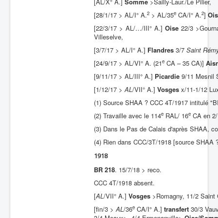
[AL/X° A.]
Somme
>Sailly-Laur./Le Pilier,
2
e
2
[28/1/17 > AL/I° A.
> AL/35
CA/I° A.
]
Ois
[22/3/17 > AL/…/III° A.]
Oise
22/3 >Gournay
Villeselve,
[3/7/17 > AL/I° A.]
Flandres
3/7
Saint Rém
e
[24/9/17 > AL/VI° A. (21
CA – 35 CA)]
Ais
[9/11/17 > AL/III° A.]
Picardie
9/11 Mesnil 
[1/12/17 >
AL
/VII° A.]
Vosges
x/11-1/12 Lux
(1) Source SHAA ? CCC 4T/1917 intitulé "BR
e
e
(2) Travaille avec le 114
RAL/ 16
CA en 2/
(3) Dans le Pas de Calais d'après SHAA, co
(4) Rien dans CCC/3T/1918 [source SHAA ?
1918
BR 218
. 15/7/18 > reco.
CCC 4T/1918 absent.
[
AL
/VII° A.]
Vosges
>Romagny, 11/2 Saint 
e
[fin/3 >
AL
/36
CA/I° A.]
transfert
30/3 Vauv
3/4 Meaux>, 4/4 Ermenonville>
Oise/Som