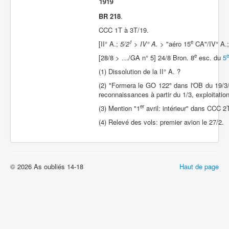
1919
BR 218
.
CCC 1T à 3T/19.
1
e
[II° A.;
5/2
> IV° A.
> "aéro 15
CA"/IV° A.;
e
e
[28/8 > …/GA n° 5] 24/8 Bron. 8
esc. du
5
(1) Dissolution de la II° A. ?
(2) "Formera le GO 122" dans l'OB du 19/3/1
reconnaissances à partir du 1/3, exploitati
er
(3) Mention "1
avril: intérieur" dans CCC 2
(4) Relevé des vols: premier avion le 27/2.
© 2026 As oubliés 14-18
Haut de page