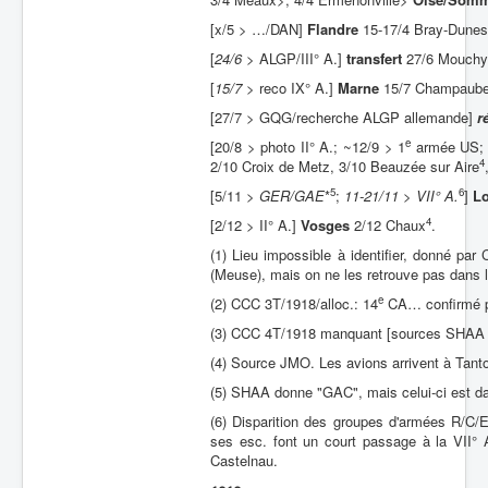
[x/5 > …/DAN]
Flandre
15-17/4 Bray-Dunes
[
24/6
> ALGP/III° A.]
transfert
27/6 Mouchy l
[
15/7
> reco IX° A.]
Marne
15/7 Champauber
[27/7 > GQG/recherche ALGP allemande]
r
e
[20/8 > photo II° A.; ~12/9 > 1
armée US; 5
4
2/10 Croix de Metz, 3/10 Beauzée sur Aire
5
6
[5/11 >
GER/GAE
*
;
11-21/11 > VII° A.
]
Lo
4
[2/12 > II° A.]
Vosges
2/12 Chaux
.
(1) Lieu impossible à identifier, donné p
(Meuse), mais on ne les retrouve pas dans 
e
(2) CCC 3T/1918/alloc.: 14
CA… confirmé p
(3) CCC 4T/1918 manquant [sources SHAA 
(4) Source JMO. Les avions arrivent à Tanto
(5) SHAA donne "GAC", mais celui-ci est 
(6) Disparition des groupes d'armées R/C/E
ses esc. font un court passage à la VII° 
Castelnau.