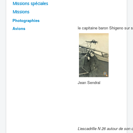
Missions spéciales
Batailles
Missions
Les As
Photographies
le capitaine baron Shigeno sur s
Avions
Cahiers des As
Jean Sendral
L’escadrille N 26 autour de son