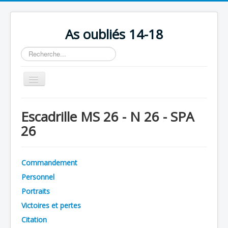
As oubliés 14-18
Rechercher
Basculer
la
navigation
Accueil
Escadrille MS 26 - N 26 - SPA
Chronologie
26
Escadrilles
Organisation
Commandement
Avions
Personnel
Personnels
Portraits
Victoires et pertes
Formation
Citation
Doctrines