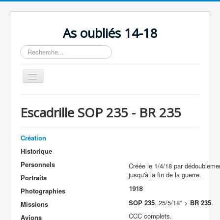
As oubliés 14-18
Rechercher
Basculer
la
navigation
Accueil
Escadrille SOP 235 - BR 235
Chronologie
Escadrilles
Création
Organisation
Historique
Personnels
Créée le 1/4/18 par dédoubleme
Avions
jusqu'à la fin de la guerre.
Portraits
Personnels
1918
Photographies
Formation
SOP 235
. 25/5/18* >
BR 235
.
Missions
CCC complets.
Avions
Doctrines