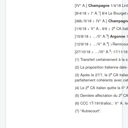
[IV° A.]
Champagne
1/4/18 Lint
Batailles
1
[8/4/18 > I° A.
] 8/4 Le Bourget
Les As
[déb./5/18 > IV° A.]
Champagn
Cahiers des As
e
[1/6/18 > V° A.; 9/6 > 2
CA ital
3
[15/8/18 > …/II° A.
]
Argonne
1
4
[12/9/18 > …/V° A.
] >Remicou
5
[27/10/18 > …/III° A.
; 17/11/18
(1) Transfert certainement à la 
(2) La proposition italienne date
e
(3) Après le 27/7, le 2
CA italien
parfaitement cohérents avec cett
e
(4) Le 2
CA italien quitte la II°
e
(5) Dernière affectation du 2
CA 
(6) CCC 1T/1919/alloc.: V° A. le
(7) "Autrecourt".