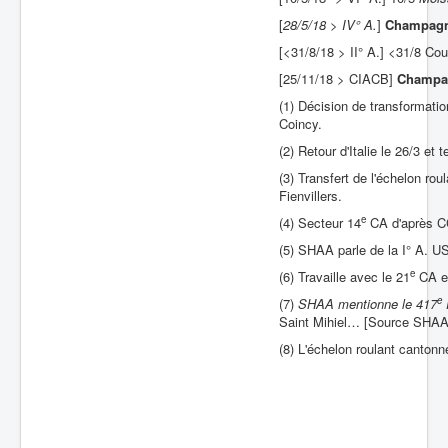
[
28/5/18 > IV° A.
]
Champag
Batailles
[<31/8/18 > II° A.] <31/8 Co
Les As
[25/11/18 > CIACB]
Champa
Cahiers des As
(1) Décision de transformatio
Coincy.
(2) Retour d'Italie le 26/3 et 
(3) Transfert de l'échelon r
Fienvillers.
e
(4) Secteur 14
CA d'après CC
(5) SHAA parle de la I° A. US
e
(6) Travaille avec le 21
CA en
e
(7)
SHAA mentionne le 417
Saint Mihiel… [Source SHAA
(8) L'échelon roulant cantonne