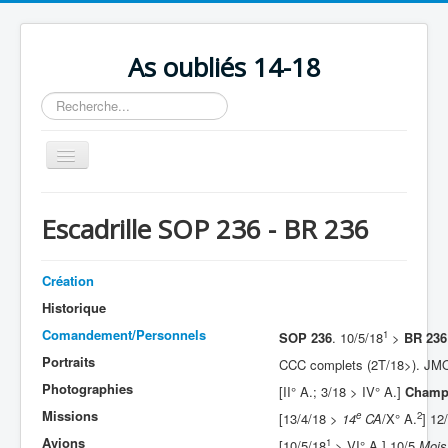
As oubliés 14-18
Rechercher
Basculer
la
navigation
Accueil
Escadrille SOP 236 - BR 236
Chronologie
Escadrilles
Création
Organisation
Historique
Comandement/Personnels
1
SOP 236
. 10/5/18
>
BR 236
Avions
Portraits
CCC complets (2T/18>). JMO
Personnels
Photographies
[II° A.; 3/18 > IV° A.]
Champ
Formation
Missions
e
2
[13/4/18 >
14
CA
/X° A.
] 12
Avions
Doctrines
1
[10/5/18
> VI° A.] 10/5
Mois