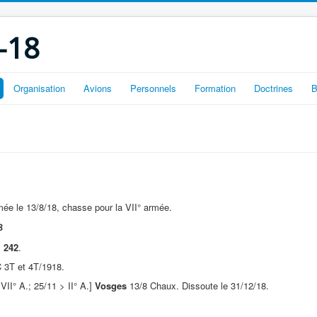
-18
Organisation
Avions
Personnels
Formation
Doctrines
B
ée le 13/8/18, chasse pour la VII° armée.
8
I 242
.
 3T et 4T/1918.
 VII° A.; 25/11 > II° A.]
Vosges
13/8 Chaux. Dissoute le 31/12/18.