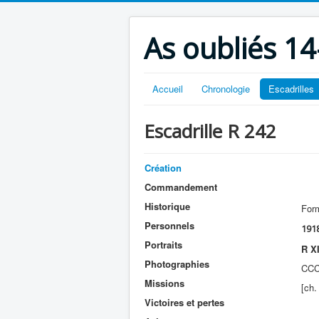
As oubliés 14
Accueil
Chronologie
Escadrilles
Escadrille R 242
Création
Commandement
Historique
Form
Personnels
191
Portraits
R X
Photographies
CCC
Missions
[ch.
Victoires et pertes