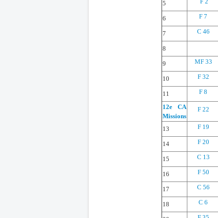
F 2
5
F 7
6
C 46
7
8
MF 33
9
F 32
10
F 8
11
12e CA
F 22
Missions
F 19
13
F 20
14
C 13
15
F 50
16
C 56
17
C 6
18
F 35