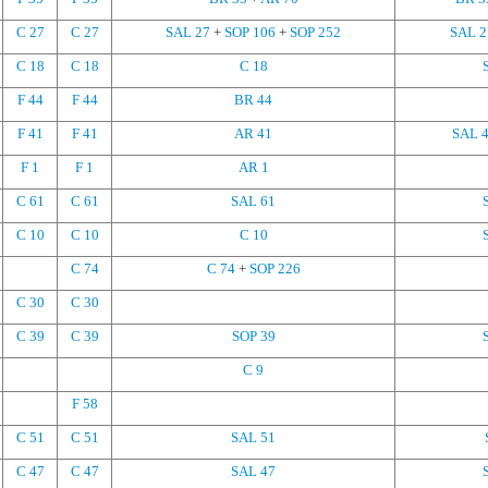
C 27
C 27
SAL 27
+
SOP 106
+
SOP 252
SAL 2
C 18
C 18
C 18
F 44
F 44
BR 44
F 41
F 41
AR 41
SAL 
F 1
F 1
AR 1
C 61
C 61
SAL 61
C 10
C 10
C 10
C 74
C 74
+
SOP 226
C 30
C 30
C 39
C 39
SOP 39
C 9
F 58
C 51
C 51
SAL 51
C 47
C 47
SAL 47