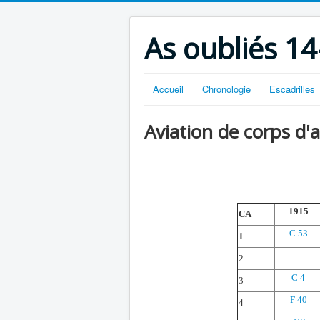
As oubliés 14
Accueil
Chronologie
Escadrilles
Aviation de corps d
1915
CA
C 53
1
2
C 4
3
F 40
4