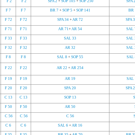
F 2
F 2
SPA 2
+
SOP 105
+
SOP 250
SPA 
F 7
F 7
BR 7
+
SOP 5
+
SOP 141
BR 
F 72
F 72
SPA 34
+
AR 72
SPA 
F 71
F 71
AR 71
+
AR 54
SAL 
F 33
F 33
SAL 33
SAL 
F 32
F 32
AR 32
SAL 
F 8
F 8
SAL 8
+
SOP 55
SAL 
F 22
F 22
AR 22
+
AR 254
F 19
F 19
AR 19
SAL 
F 20
F 20
SPA 20
SPA 
C 13
C 13
SOP 13
F 50
F 50
AR 50
C 56
C 56
C 56
C 6
C 6
SAL 6
+
AR 16
F 35
F 35
BR 35
+
AR 70
BR 3