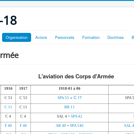
-18
Organisation
Avions
Personnels
Formation
Doctrines
B
'armée
L'aviation des Corps d'Armée
1916
1917
1918-01 à 06
+
C 17
C 53
C 53
SPA 53
SPA 5
C 11
C 11
BR 11
C 4
C 4
SAL 4 +
SPA 42
F 40
F 40
AR 40
+
SPA 140
SAL 