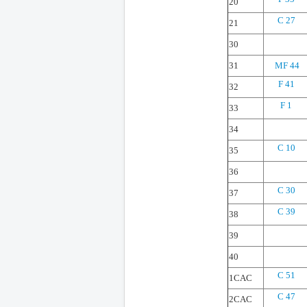
20
C 27
21
30
31
MF 44
F 41
32
F 1
33
34
C 10
35
36
C 30
37
C 39
38
39
40
C 51
1CAC
C 47
2CAC