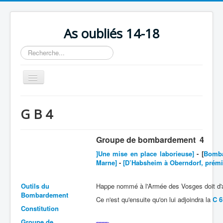
As oubliés 14-18
Rechercher
Basculer
la
navigation
Accueil
G B 4
Chronologie
Escadrilles
Groupe de bombardement 4
Organisation
]Une mise en place laborieuse]
- [
Bomba
Marne]
-
[D’Habsheim à Oberndorf, prémi
Avions
Outils du
Happe nommé à l'Armée des Vosges doit d'a
Personnels
Bombardement
Ce n'est qu'ensuite qu'on lui adjoindra la
C 6
Formation
Constitution
Doctrines
Groupe de