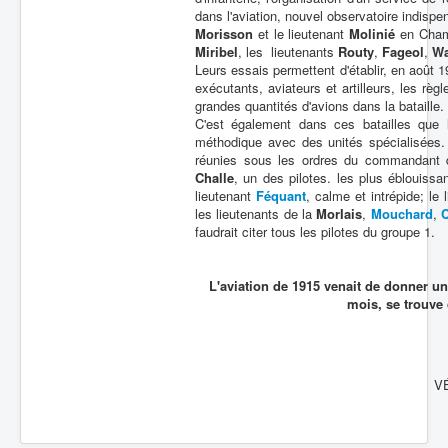
dans l'aviation, nouvel observatoire indispen
Batailles
Morisson
et le lieutenant
Molinié
en Cham
Miribel
, les lieutenants
Routy
,
Fageol
,
Wa
Les As
Leurs essais permettent d'établir, en août 1
exécutants, aviateurs et artilleurs, les rè
Cahiers des As
grandes quantités d'avions dans la bataille.
C'est également dans ces batailles que l
méthodique avec des unités spécialisées.
réunies sous les ordres du commandant
Challe
, un des pilotes. les plus éblouissa
lieutenant
Féquant
, calme et intrépide; le
les lieutenants de la
MorIais
,
Mouchard
,
faudrait citer tous les pilotes du groupe 1.
L'aviation de 1915 venait de donner un
mois, se trouve
V