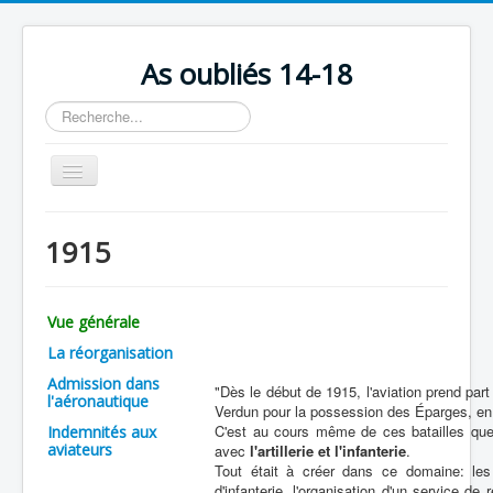
As oubliés 14-18
Rechercher
Basculer
la
navigation
Accueil
1915
Chronologie
Escadrilles
Vue générale
Organisation
La réorganisation
Avions
Admission dans
"Dès le début de 1915, l'aviation prend part
l'aéronautique
Verdun pour la possession des Éparges, en 
Personnels
C'est au cours même de ces batailles qu
Indemnités aux
aviateurs
Formation
avec
l'artillerie et l'infanterie
.
Tout était à créer dans ce domaine: les 
Doctrines
d'infanterie, l'organisation d'un service de 