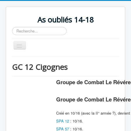
As oubliés 14-18
Rechercher
Basculer
la
navigation
Accueil
GC 12 Cigognes
Chronologie
Escadrilles
Groupe de Combat Le Révér
Organisation
Groupe de Combat Le Révér
Avions
Personnels
Créé en 10/16 (avec la II° armée ?), devien
Formation
SPA 12
: 10/16.
SPA 57
: 10/16.
Doctrines