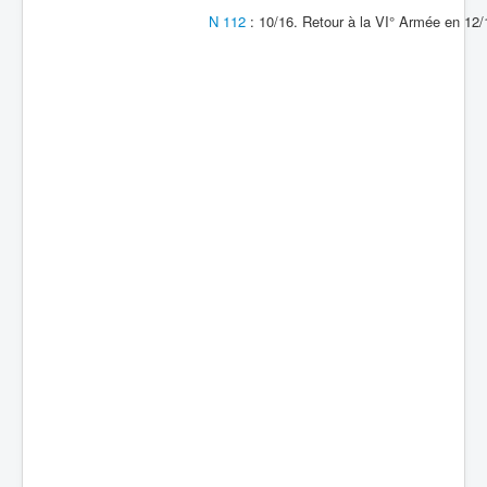
N 112
: 10/16. Retour à la VI° Armée en 12/
Batailles
Les As
Cahiers des As