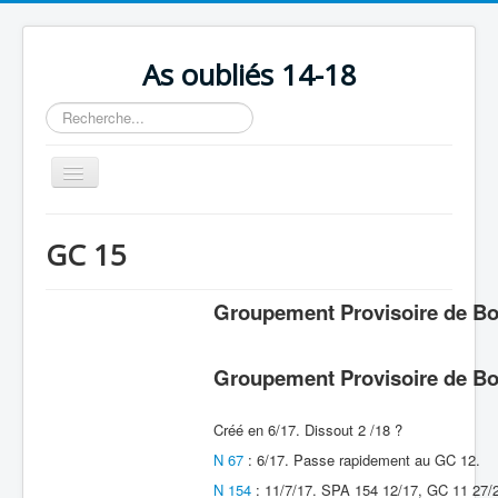
As oubliés 14-18
Rechercher
Basculer
la
navigation
Accueil
GC 15
Chronologie
Escadrilles
Groupement Provisoire de Bo
Organisation
Groupement Provisoire de Bo
Avions
Personnels
Créé en 6/17. Dissout 2 /18 ?
Formation
N 67
: 6/17. Passe rapidement au GC 12.
N 154
: 11/7/17. SPA 154 12/17, GC 11 27/2
Doctrines