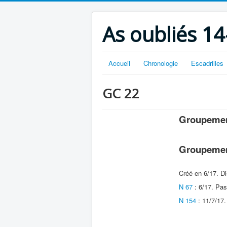
As oubliés 14
Accueil
Chronologie
Escadrilles
GC 22
Groupement
Groupement
Créé en 6/17. Di
N 67
: 6/17. Pa
N 154
: 11/7/17