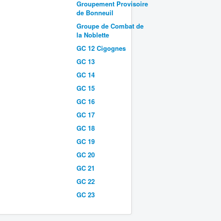
Groupement Provisoire
de Bonneuil
Groupe de Combat de
la Noblette
GC 12 Cigognes
GC 13
GC 14
GC 15
GC 16
GC 17
GC 18
GC 19
GC 20
GC 21
GC 22
GC 23