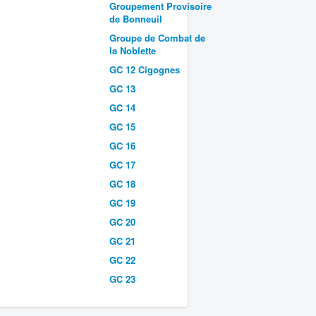
Groupement Provisoire
de Bonneuil
Groupe de Combat de
la Noblette
GC 12 Cigognes
GC 13
GC 14
GC 15
GC 16
GC 17
GC 18
GC 19
GC 20
GC 21
GC 22
GC 23