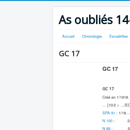
As oubliés 14
Accueil
Chronologie
Escadrilles
GC 17
GC 17
GC 17
Créé en 1/1918. 
… [10/2 > …/EC
SPA 91
: 1/
N 100
: 2/18
N 89
: 5/2/