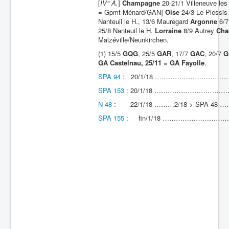
[
IV° A.
]
Champagne
20-21/1 Villeneuve les
= Gpmt Ménard/GAN]
Oise
24/3 Le Plessis
Batailles
Nanteuil le H., 13/6 Mauregard
Argonne
6/7
25/8 Nanteuil le H.
Lorraine
8/9 Autrey
Cha
Les As
Malzéville/Neunkirchen.
Cahiers des As
(1) 15/5
GQG
, 25/5
GAR
, 17/7
GAC
, 20/7
G
GA Castelnau, 25/11 = GA Fayolle
.
SPA 94
: 20/1/18 ……………………
SPA 153
: 20/1/18 ……………………
N 48
: 22/1/18 ………2/18 > SPA 
SPA 155
: fin/1/18 …………………