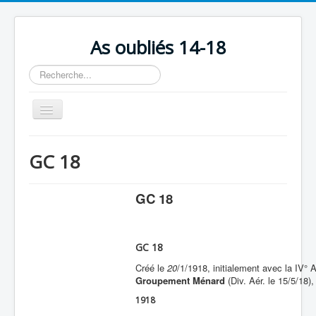
As oubliés 14-18
Rechercher
Basculer
la
navigation
Accueil
GC 18
Chronologie
Escadrilles
GC 18
Organisation
Avions
GC 18
Personnels
Créé le
20
/1/1918, initialement avec la IV° A
Groupement Ménard
(Div. Aér. le 15/5/18),
Formation
1918
Doctrines