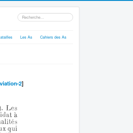
Rechercher
atailles
Les As
Cahiers des As
viation-2
]