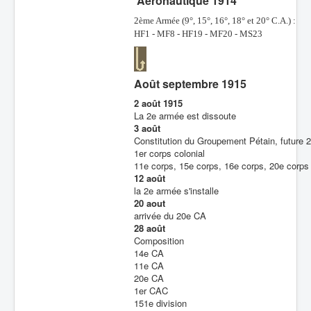
Aéronautique 1914
2ème Armée (9°, 15°, 16°, 18° et 20° C.A.) :
HF1 - MF8 - HF19 - MF20 - MS23
Août septembre 1915
2 août 1915
La 2e armée est dissoute
3 août
Constitution du Groupement Pétain, future 
1er corps colonial
11e corps, 15e corps, 16e corps, 20e corps
12 août
la 2e armée s'installe
20 aout
arrivée du 20e CA
28 août
Composition
14e CA
11e CA
20e CA
1er CAC
151e division