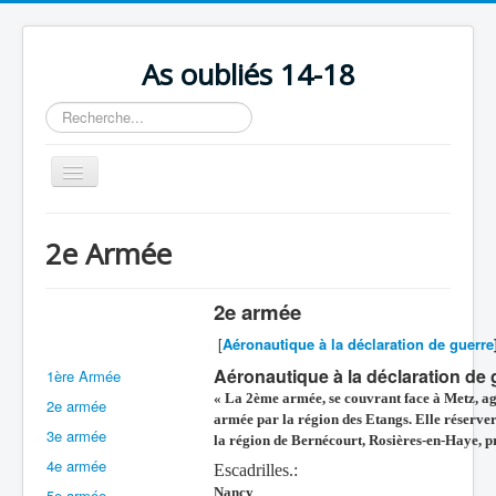
As oubliés 14-18
Rechercher
Basculer
la
navigation
Accueil
2e Armée
Chronologie
Escadrilles
2e armée
Organisation
[
Aéronautique à la déclaration de guerre
Aéronautique à la déclaration de 
1ère Armée
Avions
« La 2ème armée, se couvrant face à Metz, agi
2e armée
Personnels
armée par la région des Etangs. Elle réserve
3e armée
la région de Bernécourt, Rosières-en-Haye, pr
Formation
4e armée
Escadrilles.:
Doctrines
Nancy
5e armée