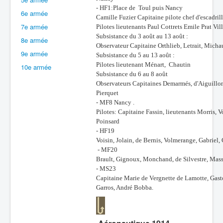
- HF1:Place de Toul puis Nancy
6e armée
Batailles
Camille Fuzier Capitaine pilote chef d'escadril
7e armée
Pilotes lieutenants Paul Cottrets Emile Prat Vi
Les As
Subsistance du 3 août au 13 août :
8e armée
Observateur Capitaine Orthlieb, Letrait, Mich
Cahiers des As
9e armée
Subsistance du 5 au 13 août :
Pilotes lieutenant Ménart, Chautin
10e armée
Subsistance du 6 au 8 août
Observateurs Capitaines Demarmés, d'Aiguillon,
Pierquet
- MF8 Nancy .
Pilotes: Capitaine Fassin, lieutenants Morris, 
Poinsard
- HF19
Voisin, Jolain, de Bernis, Volmerange, Gabriel, 
- MF20
Brault, Gignoux, Monchand, de Silvestre, Mass
- MS23
Capitaine Marie de Vergnette de Lamotte, Gas
Garros, André Bobba.