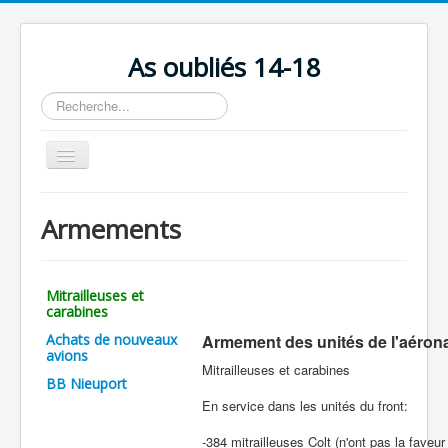
As oubliés 14-18
Rechercher
Basculer
la
navigation
Accueil
Armements
Chronologie
Escadrilles
Mitrailleuses et
Organisation
carabines
Achats de nouveaux
Armement des unités de l'aérona
Avions
avions
Mitrailleuses et carabines
Personnels
BB Nieuport
En service dans les unités du front:
Formation
-384 mitrailleuses Colt (n'ont pas la faveu
Doctrines