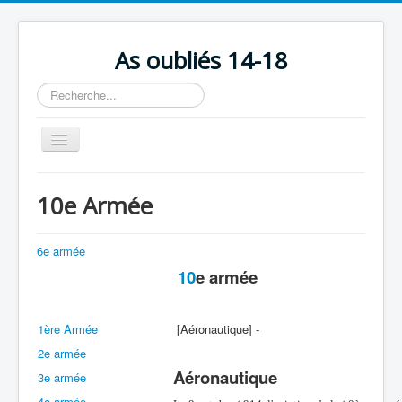
As oubliés 14-18
Rechercher
Basculer
la
navigation
Accueil
10e Armée
Chronologie
Escadrilles
6e armée
10
e armée
Organisation
Avions
1ère Armée
[Aéronautique] -
Personnels
2e armée
Formation
Aéronautique
3e armée
Doctrines
4e armée