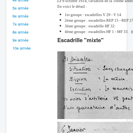
Le 9 octobre 1914, l'aviation de la 10ème armé
En voici le détail :
5e armée
Batailles
1er groupe : escadrilles V 29 - V 14.
6e armée
Les As
2ème groupe : escadrilles REP 15 - REP 27
7e armée
3ème groupe : escadrille HF 32.
Cahiers des As
(s
8e armée
4ème groupe : escadrilles HF 1 - MF 33.
Escadrille "mixte"
9e armée
10e armée