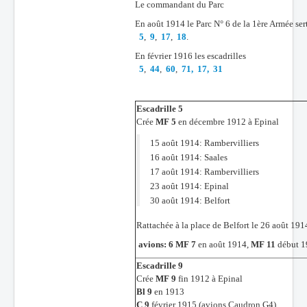
Le commandant du Parc
En août 1914 le Parc N° 6 de la 1ère Armée sert
5
,
9
,
17
,
18
.
En février 1916 les escadrilles
5
,
44
,
60
,
71,
17,
31
Escadrille 5
Crée
MF 5
en décembre 1912 à Epinal
15 août 1914: Rambervilliers
16 août 1914: Saales
17 août 1914: Rambervilliers
23 août 1914: Epinal
30 août 1914: Belfort
Rattachée à la place de Belfort le 26 août 191
avions: 6 MF 7
en août 1914,
MF 11
début 1
Escadrille 9
Crée
MF 9
fin 1912 à Epinal
Bl 9
en 1913
C 9
février 1915 (avions Caudron G4)