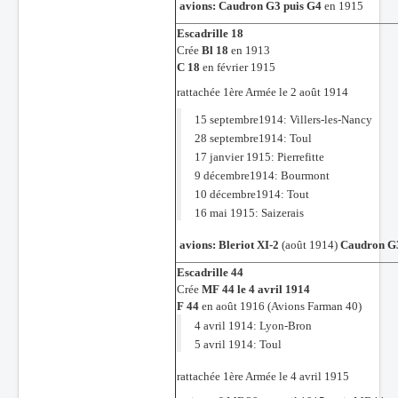
avions: Caudron G3 puis G4
en 1915
Escadrille 18
Crée
Bl 18
en 1913
C 18
en février 1915
rattachée 1ère Armée le 2 août 1914
15 septembre1914: Villers-les-Nancy
28 septembre1914: Toul
17 janvier 1915: Pierrefitte
9 décembre1914: Bourmont
10 décembre1914: Tout
16 mai 1915: Saizerais
avions: Bleriot XI-2
(août 1914)
Caudron G3
Escadrille 44
Crée
MF 44 le 4 avril 1914
F 44
en août 1916 (Avions Farman 40)
4 avril 1914: Lyon-Bron
5 avril 1914: Toul
rattachée 1ère Armée le 4 avril 1915