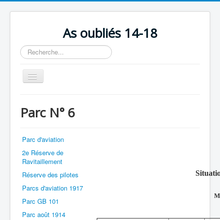
As oubliés 14-18
Rechercher
Basculer
la
navigation
Accueil
Parc N° 6
Chronologie
Escadrilles
Parc d'aviation
Organisation
2e Réserve de
Ravitaillement
Avions
Situati
Réserve des pilotes
Personnels
Parcs d'aviation 1917
Ma
Formation
Parc GB 101
Parc août 1914
Doctrines