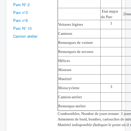
Parc N° 2
Batailles
Etat major
Parc n°3
2ème
du Parc
Les As
Parc n°6
1
Voitures légères
Parc N° 10
Cahiers des As
Camions
Camion atelier
Remorques de voiture
Remorques de secours
Hélices
Moteurs
Matériel
3
Motocyclette
Camion-atelier
Remorque-atelier
Combustibles, Nombre de jours restant: 2 jour
Armement de bord, bombes, cartouches de mitrail
Matériel indisponible (Indiquer le point où il 