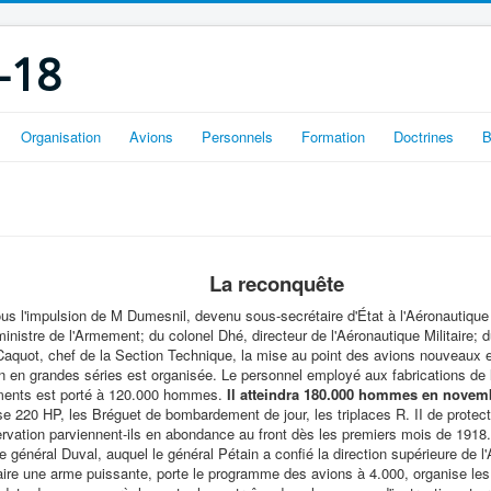
-18
Organisation
Avions
Personnels
Formation
Doctrines
B
La reconquête
 sous l'impulsion de M Dumesnil, devenu sous-secrétaire d'État à l'Aéronautiq
inistre de l'Armement; du colonel Dhé, directeur de l'Aéronautique Militaire;
quot, chef de la Section Technique, la mise au point des avions nouveaux 
ion en grandes séries est organisée. Le personnel employé aux fabrications de l
ments est porté à 120.000 hommes.
Il atteindra 180.000 hommes en novem
 220 HP, les Bréguet de bombardement de jour, les triplaces R. II de protect
rvation parviennent-ils en abondance au front dès les premiers mois de 1918.
 général Duval, auquel le général Pétain a confié la direction supérieure de l
aire une arme puissante, porte le programme des avions à 4.000, organise les