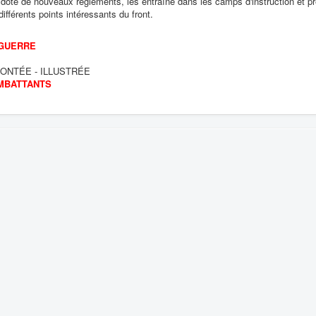
 dote de nouveaux règlements, les entraîne dans les camps d'instruction et pr
différents points intéressants du front.
 GUERRE
ONTÉE - ILLUSTRÉE
MBATTANTS