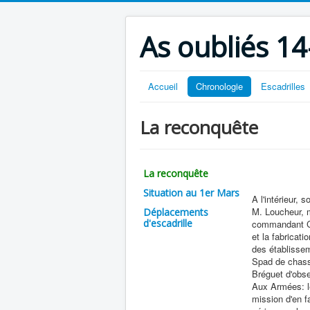
As oubliés 14
Accueil
Chronologie
Escadrilles
La reconquête
La reconquête
Situation au 1er Mars
A l'intérieur,
M. Loucheur, m
Déplacements
d'escadrille
commandant Ca
et la fabricat
des établisse
Spad de chasse
Bréguet d'obse
Aux Armées: le
mission d'en f