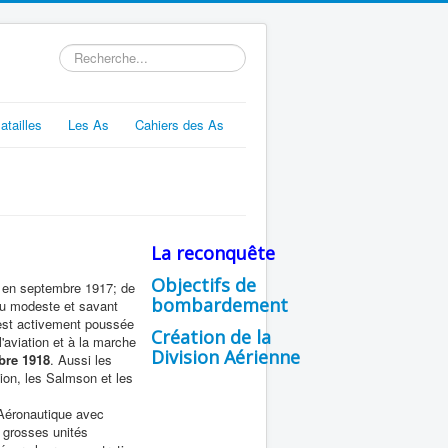
Rechercher
atailles
Les As
Cahiers des As
La reconquête
Objectifs de
ue en septembre 1917; de
bombardement
 du modeste et savant
est activement poussée
Création de la
'aviation et à la marche
Division Aérienne
bre 1918
. Aussi les
ion, les Salmson et les
'Aéronautique avec
 grosses unités