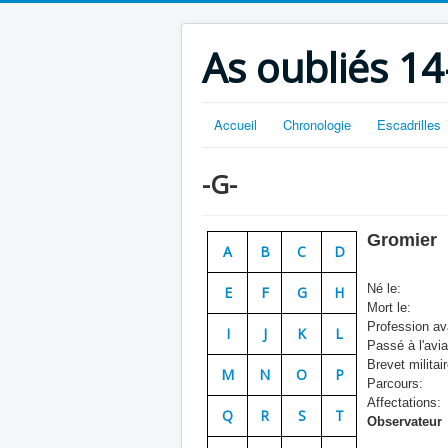
As oubliés 14
Accueil
Chronologie
Escadrilles
-G-
Gromier
A
B
C
D
Né le:
E
F
G
H
Mort le:
Profession ava
I
J
K
L
Passé à l'avia
Brevet militair
M
N
O
P
Parcours:
Affectations:
Q
R
S
T
Observateur