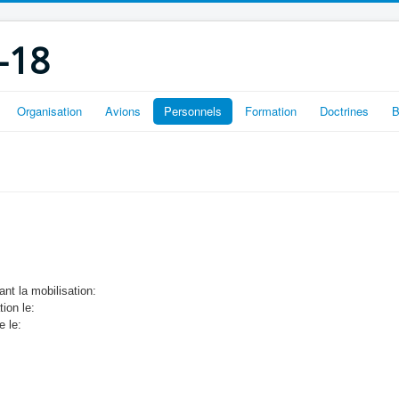
-18
Organisation
Avions
Personnels
Formation
Doctrines
B
nt la mobilisation:
tion le:
e le: