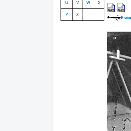
U
V
W
X
Y
Z
Escad