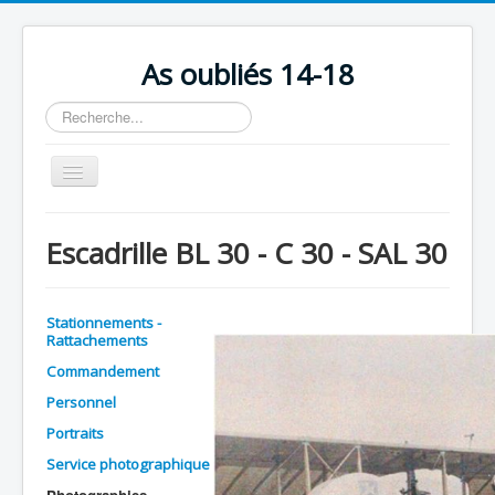
As oubliés 14-18
Rechercher
Basculer
la
navigation
Accueil
Escadrille BL 30 - C 30 - SAL 30
Chronologie
Escadrilles
Stationnements -
Organisation
Rattachements
Commandement
Avions
Personnel
Personnels
Portraits
Formation
Service photographique
Doctrines