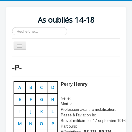
As oubliés 14-18
Rechercher
Basculer
la
navigation
Accueil
-P-
Chronologie
Escadrilles
Perry Henry
A
B
C
D
Organisation
Né le:
E
F
G
H
Avions
Mort le:
Profession avant la mobilisation:
Personnels
I
J
K
L
Passé à l'aviation le:
Formation
Brevet militaire le: 17 septembre 1916
M
N
O
P
Parcours:
Doctrines
Affectations:
PS 128, BR 126