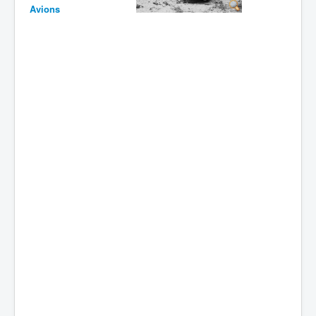
Avions
Batailles
Les As
Cahiers des As