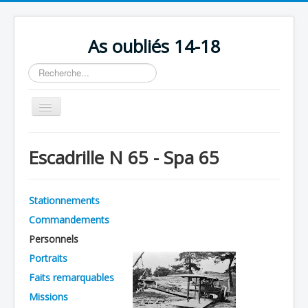
As oubliés 14-18
Rechercher
Basculer
la
navigation
Accueil
Escadrille N 65 - Spa 65
Chronologie
Escadrilles
Stationnements
Organisation
Commandements
Avions
Personnels
Personnels
Portraits
Faits remarquables
Formation
Missions
Doctrines