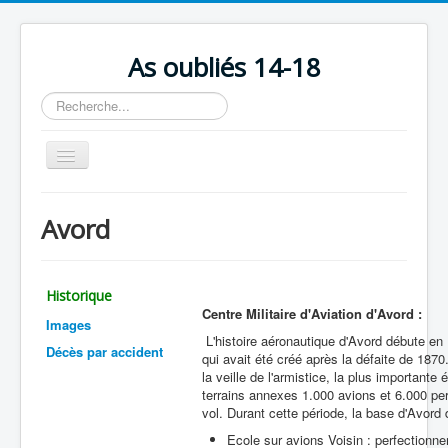
As oubliés 14-18
Rechercher
Basculer
la
navigation
Accueil
Avord
Chronologie
Escadrilles
Historique
Organisation
Centre Militaire d'Aviation d'Avord :
Images
Avions
L'histoire aéronautique d'Avord débute en 
Décès par accident
qui avait été créé après la défaite de 187
Personnels
la veille de l'armistice, la plus important
terrains annexes 1.000 avions et 6.000 pe
Formation
vol. Durant cette période, la base d'Avord
Ecole sur avions Voisin : perfection
Doctrines