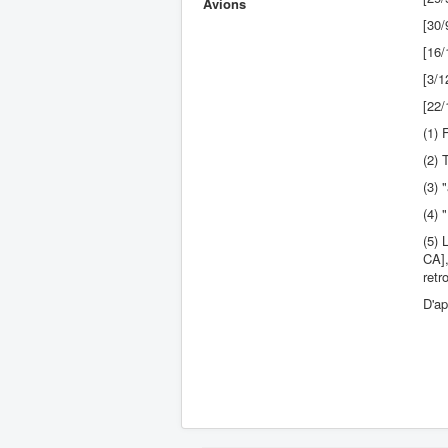
Avions
[30/
[16/
[3/1
[22
(1) 
(2) 
(3)
(4) 
(5) 
CA],
retr
D'ap