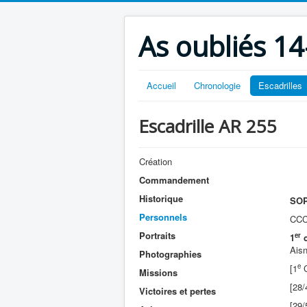
As oubliés 14
Accueil
Chronologie
Escadrilles
Escadrille AR 255
Création
Commandement
Historique
SOP
Personnels
CCC 
Portraits
er
1
c
Aisn
Photographies
e
[1
C
Missions
[28/
Victoires et pertes
[29/