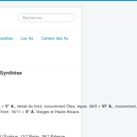
Rechercher
atailles
Les As
Cahiers des As
Synthèse
4 =
V° A.
, retrait du front, mouvement Oise, repos. 29/5 =
VI° A.
, mouvement, 
 front. 16/11 =
II° A.
Vosges et Haute Alsace.
t l’Evêque, 13/7 Raray, 28/7 Palesne,