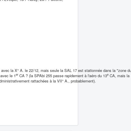
vec la X° A. le 22/12, mais seule la SAL 17 est stationnée dans la "zone 
er
e
 avec le 1
CA ? (la SPAbi 255 passe rapidement à l'aéro du 13
CA, mais la
dministrativement rattachées à la VII° A., probablement).