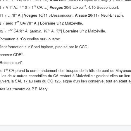
er
3
9 > VII° A.; 4/10 > 1
CA/…]
Vosges
30/9 Luxeuil
, 4/10 Bessoncourt,
11 > …/II° A.]
Vosges
16/11 >Bessoncourt,
Alsace
26/11> Neuf-Brisach,
er
2 > aéro 1
CA/VII° A.]
Lorraine
3/12 Malzéville,
er
5
/12 >
1
CA/X° A.
(
admin. VII° A.
?)
]
Lorraine
3/12 Malzéville.
Formation à "Courcelles sur Jouarre".
Transformation sur Spad biplace, précisé par le CCC.
 "annexe GDE".
"Bessoncourt".
er
Le 1
CA prend le commandement des troupes de la tête de pont de Mayence a
 les deux autres escadrilles du CA restant à Malzéville : gardent-elles un lien
ouvera la SAL 17 au sein du GO 125, signe d'un lien conservé, tout en étant a
rès les travaux de P.F. Mary