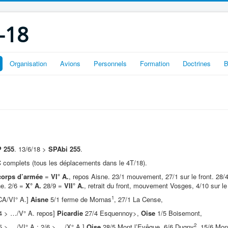
-18
Organisation
Avions
Personnels
Formation
Doctrines
B
 255
. 13/6/18 >
SPAbi 255
.
complets (tous les déplacements dans le 4T/18).
orps d’armée
=
VI° A.
, repos Aisne. 23/1 mouvement, 27/1 sur le front. 28/
e. 2/6 =
X° A.
28/9 =
VII° A.
, retrait du front, mouvement Vosges, 4/10 sur le
1
A/VI° A.]
Aisne
5/1 ferme de Mornas
, 27/1 La Cense,
4 > …/V° A. repos]
Picardie
27/4 Esquennoy>,
Oise
1/5 Boisemont,
2
5 > …/VI° A.; 2/6 > …/X° A.]
Oise
28/5 Mont l’Evêque, 6/6 Dugny
, 15/6 Mon