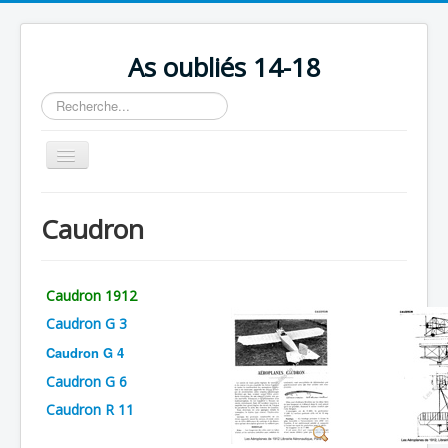
As oubliés 14-18
Rechercher
Basculer
la
navigation
Accueil
Caudron
Chronologie
Escadrilles
Caudron 1912
Organisation
Caudron G 3
Avions
Caudron G 4
Personnels
Caudron G 6
Formation
Caudron R 11
Doctrines