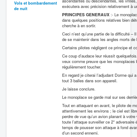
ascendantes ou descendantes, les vrilles, 
Vols et bombardement
exécutera avec précision relativement à 
de nuit
Batailles
PRINCIPES GENERAUX
:- Le monoplace
Les As
dans quelques positions relatives bien d
cherche à en sortir.
Cahiers des As
Ceci n’est qu’une partie de la difficulté – 
de se maintenir dans les angles morts de l’
Certains pilotes négligent ce principe et c
Ce coup d’audace leur réussit quelquefois.
veux comme preuve que les monoplaces bo
régulièrement toucher.
En regard je citerai l’adjudant Dorme qui a
tout 3 balles dans son appareil.
Je laisse conclure.
Le monoplace se garde mal sur ses derrières
Tout en attaquant en avant, le pilote de mon
attentivement les environs ; le ciel est li
perdre de vue qu’un avion planant à votre v
toute l’attaque surveiller ce 2° adversaire
temps de pousser son attaque à fond avan
d’un second ennemi.