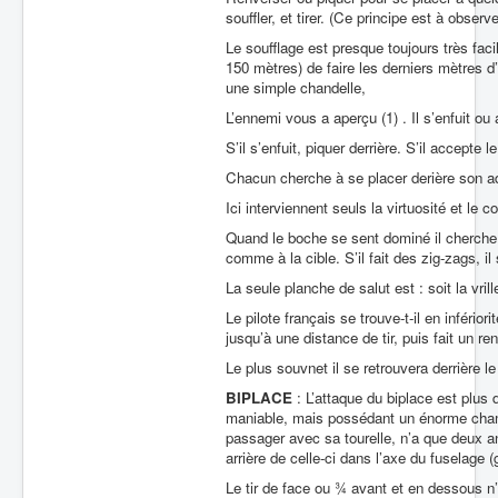
souffler, et tirer. (Ce principe est à observ
Le soufflage est presque toujours très facil
150 mètres) de faire les derniers mètres d
une simple chandelle,
L’ennemi vous a aperçu (1) . Il s’enfuit ou
S’il s’enfuit, piquer derrière. S’il accep
Chacun cherche à se placer derière son a
Ici interviennent seuls la virtuosité et le c
Quand le boche se sent dominé il cherche to
comme à la cible. S’il fait des zig-zags, il
La seule planche de salut est : soit la vri
Le pilote français se trouve-t-il en infério
jusqu’à une distance de tir, puis fait un r
Le plus souvnet il se retrouvera derrière 
BIPLACE
: L’attaque du biplace est plus
maniable, mais possédant un énorme champ
passager avec sa tourelle, n’a que deux an
arrière de celle-ci dans l’axe du fuselage (g
Le tir de face ou ¾ avant et en dessous 