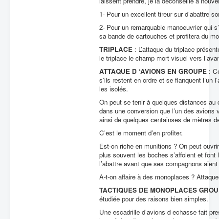
laissent prendre, je la déconseille à nouv
1- Pour un excellent tireur sur d’abattre s
2- Pour un remarquable manoeuvrier qui s’a
sa bande de cartouches et profitera du mo
TRIPLACE
: L’attaque du triplace présen
le triplace le champ mort visuel vers l’ava
ATTAQUE D ‘AVIONS EN GROUPE
: Ce
s’ils restent en ordre et se flanquent l’un l
les isolés.
On peut se tenir à quelques distances au 
dans une conversion que l’un des avions 
ainsi de quelques centainses de mètres 
C’est le moment d’en profiter.
Est-on riche en munitions ? On peut ouvri
plus souvent les boches s’affolent et font
l’abattre avant que ses compagnons aient 
A-t-on affaire à des monoplaces ? Attaque
TACTIQUES DE MONOPLACES GROU
étudiée pour des raisons bien simples.
Une escadrille d’avions d echasse fait pre