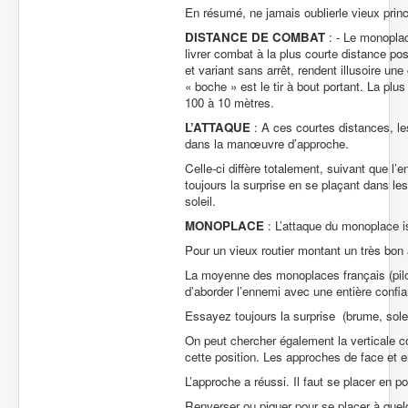
En résumé, ne jamais oublierle vieux prin
DISTANCE DE COMBAT
: - Le monoplac
livrer combat à la plus courte distance po
et variant sans arrêt, rendent illusoire un
« boche » est le tir à bout portant. La pl
100 à 10 mètres.
L’ATTAQUE
: A ces courtes distances, les
dans la manœuvre d’approche.
Celle-ci diffère totalement, suivant que l
toujours la surprise en se plaçant dans les
soleil.
MONOPLACE
: L’attaque du monoplace is
Pour un vieux routier montant un très bon 
La moyenne des monoplaces français (pilot
d’aborder l’ennemi avec une entière confia
Essayez toujours la surprise (brume, sole
On peut chercher également la verticale c
cette position. Les approches de face et
L’approche a réussi. Il faut se placer en pos
Renverser ou piquer pour se placer à quel