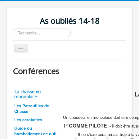
As oubliés 14-18
Rechercher
Basculer
la
navigation
Accueil
Conférences
Chronologie
Escadrilles
La chasse en
L
Organisation
monoplace
Les Patrouilles de
Avions
Chasse
Personnels
Un chasseur en monoplace doit être complet 
Les acrobaties
1°
COMME PILOTE
:- Il doit être av
Formation
Guide du
bombadement de nuit
Il ne s’exercera jamais trop à la voltige
Doctrines