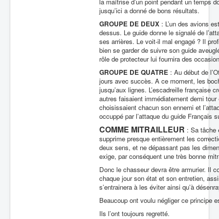
la maîtrise d’un point pendant un temps 
jusqu’ici a donné de bons résultats.
GROUPE DE DEUX
: L’un des avions es
dessus. Le guide donne le signalé de l’att
ses arrières. Le voit-il mal engagé ? Il pro
bien se garder de suivre son guide aveugléme
rôle de protecteur lui fournira des occasi
GROUPE DE QUATRE
: Au début de l’O
jours avec succès. A ce moment, les boc
jusqu’aux lignes. L’escadreille française c
autres faisaient immédiatement demi tour e
choisissaient chacun son ennemi et l’atta
occuppé par l’attaque du guide Français sur
COMME MITRAILLEUR
: Sa tâche e
supprime presque entièrement les correcti
deux sens, et ne dépassant pas les dimen
exige, par conséquent une très bonne mitr
Donc le chasseur devra être armurier. Il co
chaque jour son état et son entretien, as
s’entrainera à les éviter ainsi qu’à désenra
Beaucoup ont voulu négliger ce principe es
Ils l’ont toujours regretté.