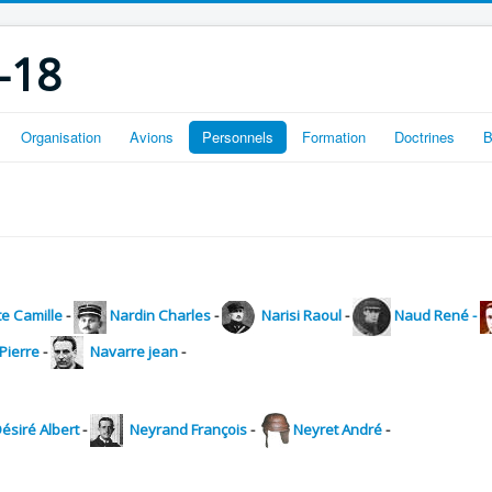
-18
Organisation
Avions
Personnels
Formation
Doctrines
B
e Camille
-
Nardin Charles
-
Narisi Raoul
-
Naud René -
Pierre
-
Navarre jean
-
ésiré Albert
-
Neyrand François
-
Neyret André
-