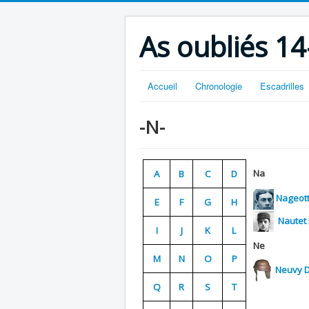
As oubliés 14
Accueil
Chronologie
Escadrilles
-N-
Na
A
B
C
D
Nageott
E
F
G
H
Nautet 
I
J
K
L
Ne
M
N
O
P
Neuvy D
Q
R
S
T