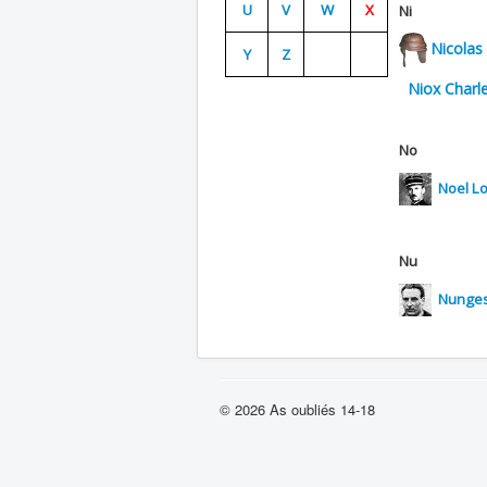
U
V
W
X
Ni
Nicolas
Y
Z
Niox Charl
No
Noel Lo
Nu
Nunges
© 2026 As oubliés 14-18