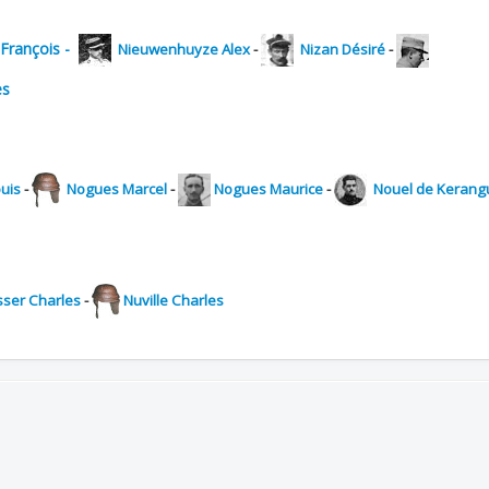
 François -
Nieuwenhuyze Alex
-
Nizan Désiré
-
es
uis
-
Nogues Marcel
-
Nogues Maurice
-
Nouel de Kerangu
ser Charles
-
Nuville Charles