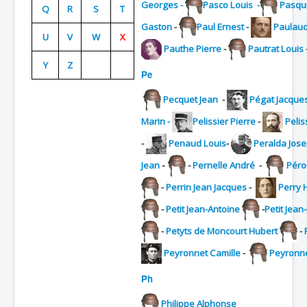
Georges -
Pasco Louis
-
Pasqui
Q
R
S
T
Batailles
Gaston
-
Paul Ernest
-
Paulaud
U
V
W
X
Les As
Pauthe Pierre
-
Pautrat Louis
Y
Z
Cahiers des As
Pe
Pecquet Jean
-
Pégat Jacque
Marin -
Pelissier Pierre
-
Peli
-
Penaud Louis
-
Peralda Jose
-
Jean
-
Pernelle André
-
Péro
-
Perrin Jean Jacques
-
Perry 
-
Petit Jean-Antoine
-
Petit Jean
-
Petyts de Moncourt Hubert
-
Peyronnet Camille
-
Peyronne
Ph
Philippe Alphonse