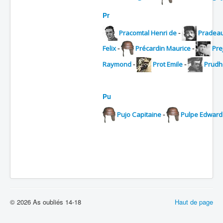
Pr
Pracomtal Henri de
-
Pradea
Felix
-
Précardin Maurice
-
Pre
Raymond
-
Prot Emile
-
Prud
Pu
Pujo Capitaine
-
Pulpe Edward
© 2026 As oubliés 14-18
Haut de page