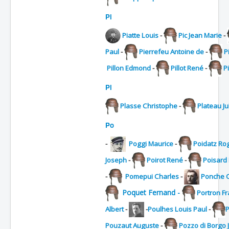
Pi
Piatte Louis
-
Pic Jean Marie
-
Paul
-
Pierrefeu Antoine de
-
P
Pillon Edmond
-
Pillot René
-
P
Pl
Plasse Christophe
-
Plateau Ju
Po
-
Poggi Maurice
-
Poidatz Ro
Joseph
-
Poirot René
-
Poisard 
-
Pomepui Charles
-
Ponche 
Poquet Fernand -
Portron Fr
Albert
-
-
Poulhes Louis Paul
-
Pouzaut Auguste
-
Pozzo di Borgo