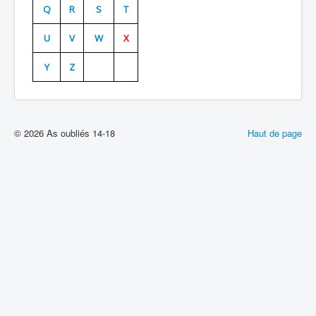
Q
R
S
T
Batailles
U
V
W
X
Les As
Y
Z
Cahiers des As
© 2026 As oubliés 14-18
Haut de page