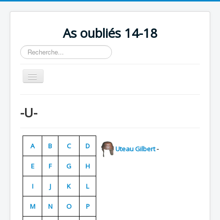
As oubliés 14-18
Rechercher
Basculer
la
navigation
Accueil
-U-
Chronologie
Escadrilles
A
B
C
D
Uteau Gilbert
-
Organisation
E
F
G
H
Avions
Personnels
I
J
K
L
Formation
M
N
O
P
Doctrines