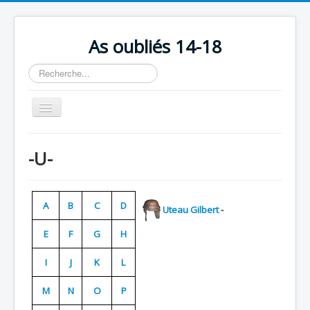
As oubliés 14-18
Rechercher
Basculer
la
navigation
Accueil
-U-
Chronologie
Escadrilles
A
B
C
D
Uteau Gilbert
-
Organisation
E
F
G
H
Avions
Personnels
I
J
K
L
Formation
M
N
O
P
Doctrines