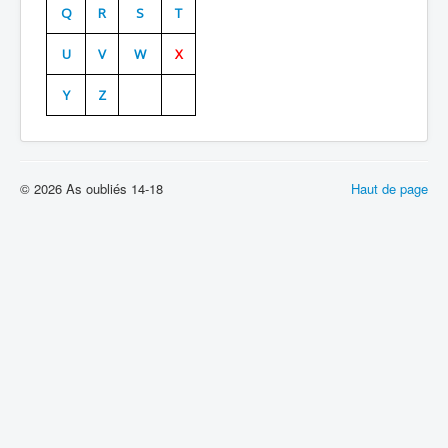
Q
R
S
T
Batailles
U
V
W
X
Les As
Y
Z
Cahiers des As
© 2026 As oubliés 14-18
Haut de page