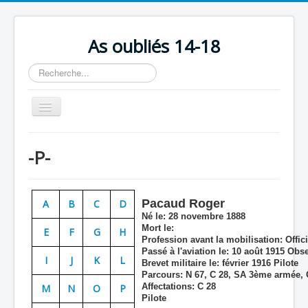
As oubliés 14-18
Rechercher
Basculer
la
navigation
Accueil
-P-
Chronologie
Escadrilles
Pacaud Roger
A
B
C
D
Organisation
Né le:
28 novembre 1888
Mort le:
E
F
G
H
Avions
Profession avant la mobilisation:
Offici
Passé à l'aviation le:
10 août 1915 Obse
Personnels
I
J
K
L
Brevet militaire le:
février 1916 Pilote
Parcours:
N 67, C 28, SA 3ème armée,
Formation
Affectations:
C 28
M
N
O
P
Pilote
Doctrines