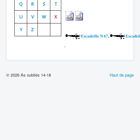
Q
R
S
T
Batailles
U
V
W
X
Les As
Y
Z
Cahiers des As
Escadrille N 67
,
Escadril
.
© 2026 As oubliés 14-18
Haut de page