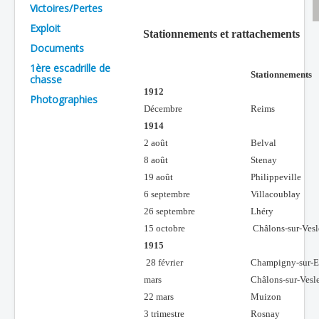
Victoires/Pertes
Batailles
Exploit
Stationnements et rattachements
Les As
Documents
1ère escadrille de
Cahiers des As
Stationnements
chasse
1912
Photographies
Décembre
Reims
1914
2 août
Belval
8 août
Stenay
19 août
Philippeville
6 septembre
Villacoublay
26 septembre
Lhéry
15 octobre
Châlons-sur-Vesl
1915
28 février
Champigny-sur-E
mars
Châlons-sur-Vesl
22 mars
Muizon
3 trimestre
Rosnay