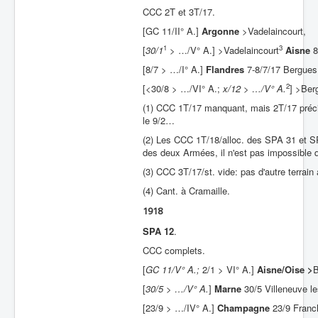
CCC 2T et 3T/17.
[GC 11/II° A.]
Argonne
>Vadelaincourt,
1
3
[
30/1
> …/V° A.] >Vadelaincourt
Aisne
8
[8/7 > …/I° A.]
Flandres
7-8/7/17 Bergues
2
[<30/8 > …/VI° A.;
x/12 > …/V° A.
] >Be
(1) CCC 1T/17 manquant, mais 2T/17 précis
le 9/2…
(2) Les CCC 1T/18/alloc. des SPA 31 et SP
des deux Armées, il n'est pas impossible qu
(3) CCC 3T/17/st. vide: pas d'autre terrai
(4) Cant. à Cramaille.
1918
SPA 12
.
CCC complets.
[
GC 11/V° A.;
2/1 > VI° A.]
Aisne/Oise >
B
[
30/5 > …/V° A.
]
Marne
30/5 Villeneuve le
[23/9 > …/IV° A.]
Champagne
23/9 Franch