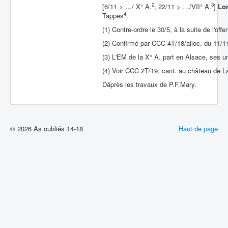
2
3
[6/11 > …/ X° A.
; 22/11 > …/VII° A.
]
Lor
4
Tappes
.
(1) Contre-ordre le 30/5, à la suite de l'off
(2) Confirmé par CCC 4T/18/alloc. du 11/1
(3) L'EM de la X° A. part en Alsace, ses 
(4) Voir CCC 2T/19; cant. au château de 
Dâprès les travaux de P.F.Mary.
© 2026 As oubliés 14-18
Haut de page