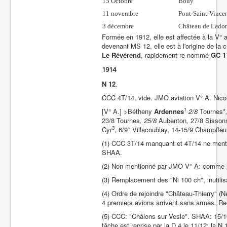
15 Octobre
Bouy
11 novembre
Pont-Saint-Vince
3 décembre
Château de Lado
Formée en 1912, elle est affectée à la V°
devenant MS 12, elle est à l'origine de la c
Le Révérend
, rapidement re-nommé
GC 1
1914
N 12
.
CCC 4T/14, vide. JMO aviation V° A. Nic
1
[V° A.] >Bétheny
Ardennes
2/8
Tournes*
23/8 Tournes
, 25/8
Aubenton
,
27/8 Sisson
3
Cyr
, 6/9* Villacoublay, 14-15/9 Champfleu
(1) CCC 3T/14 manquant et 4T/14 ne menti
SHAA.
(2) Non mentionné par JMO V° A: comme l
(3) Remplacement des "Ni 100 ch", inutilis
(4) Ordre de rejoindre "Château-Thierry" (N
4 premiers avions arrivent sans armes. R
(5) CCC: "Châlons sur Vesle". SHAA: 15/10 
tâche est reprise par la D 4 le 11/12; la 