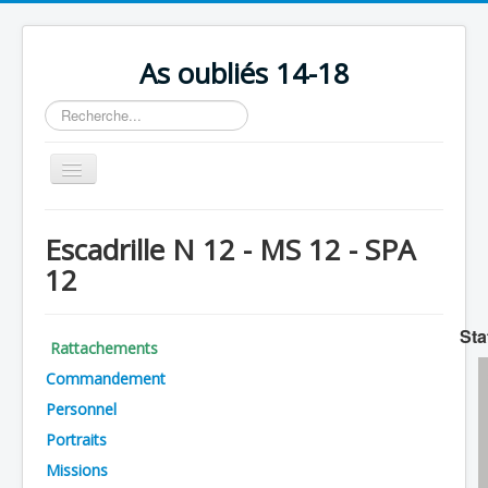
As oubliés 14-18
Rechercher
Basculer
la
navigation
Accueil
Escadrille N 12 - MS 12 - SPA
Chronologie
12
Escadrilles
Organisation
Sta
Rattachements
Avions
Commandement
Personnels
Personnel
Portraits
Formation
Missions
Doctrines