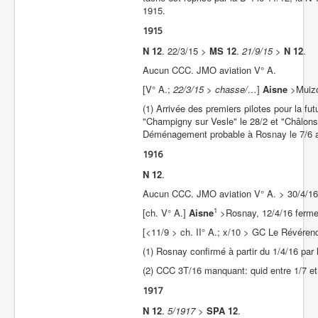
1915.
1915
N 12
. 22/3/15 >
MS 12
.
21/9/15
>
N 12
.
Aucun CCC. JMO aviation V° A.
[V° A.;
22/3/15 > chasse/…
]
Aisne
>
Muiz
(1) Arrivée des premiers pilotes pour la f
"Champigny sur Vesle" le 28/2 et "Châlon
Déménagement probable à Rosnay le 7/6 a
1916
N 12
.
Aucun CCC. JMO aviation V° A. > 30/4/16
1
[ch. V° A.]
Aisne
>Rosnay, 12/4/16 ferme
[<11/9 > ch. II° A.; x/10 > GC Le Révérend
(1) Rosnay confirmé à partir du 1/4/16 pa
(2) CCC 3T/16 manquant: quid entre 1/7 et
1917
N 12
.
5/1917
>
SPA 12
.