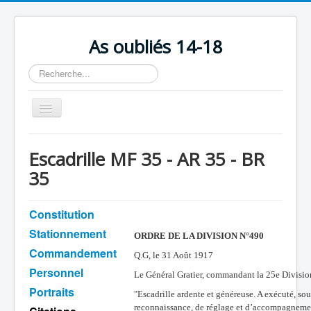
As oubliés 14-18
Rechercher
Basculer
la
navigation
Accueil
Escadrille MF 35 - AR 35 - BR
Chronologie
35
Escadrilles
Constitution
Organisation
Stationnement
Avions
ORDRE DE LA DIVISION N°490
Commandement
Q.G, le 31 Août 1917
Personnels
Personnel
Le Général Gratier, commandant la 25e Division d
Formation
Portraits
"Escadrille ardente et généreuse. A exécuté, so
Doctrines
reconnaissance, de réglage et d’accompagnement