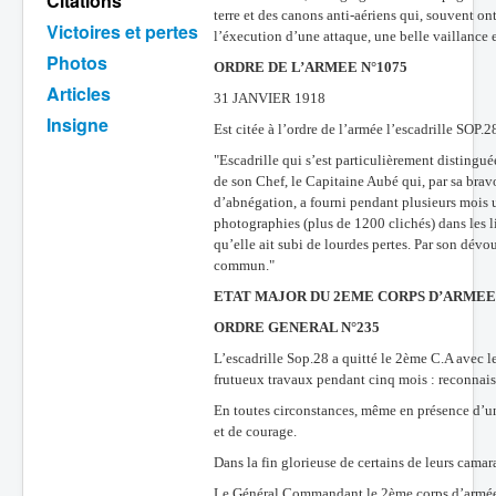
Citations
terre et des canons anti-aériens qui, souvent on
Victoires et pertes
Batailles
l’éxecution d’une attaque, une belle vaillance e
Photos
Les As
ORDRE DE L’ARMEE N°1075
Articles
31 JANVIER 1918
Cahiers des As
Insigne
Est citée à l’ordre de l’armée l’escadrille SOP.
"Escadrille qui s’est particulièrement disting
de son Chef, le Capitaine Aubé qui, par sa bravo
d’abnégation, a fourni pendant plusieurs mois un
photographies (plus de 1200 clichés) dans les l
qu’elle ait subi de lourdes pertes. Par son dévo
commun."
ETAT MAJOR DU 2EME CORPS D’ARMEE
ORDRE GENERAL N°235
L’escadrille Sop.28 a quitté le 2ème C.A avec
frutueux travaux pendant cinq mois : reconnai
En toutes circonstances, même en présence d’un 
et de courage.
Dans la fin glorieuse de certains de leurs cama
Le Général Commandant le 2ème corps d’armée r