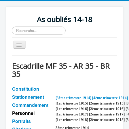
As oubliés 14-18
Rechercher
Basculer
la
navigation
Accueil
Escadrille MF 35 - AR 35 - BR
Chronologie
35
Escadrilles
Constitution
Organisation
Stationnement
Avions
[3ème trimestre 1914]
[4ème trimestre 1914]
[1er trimestre 1915] [2ème trimestre 1915] [
Commandement
Personnels
[1er trimestre 1916] [2ème trimestre 1916] [
Personnel
[1er trimestre 1917] [2ème trimestre 1917] [
Formation
[1er trimestre 1918] [2ème trimestre 1918] [
Portraits
Doctrines
3ème trimestre 1914