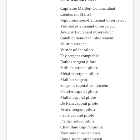
Capitaine Mailfert Commandant
Lieutenant Martel
Vigouroux sous-lieutenant observateur
Viot sous-lieutenant observateur
Juvigny lieutenant observateur
Gambier lieutenant observateur
Vautrin sergent
Verrier soldat pilote
Foy sergent comptable
Darbos sergent pilote
Stribick sergent pilote
Métairie sergent pilote
Mailfert sergent
Sergeant caporal conducteur
Plantier caporal pilote
Mallet caporal pilote
De Ram caporal pilote
Verrier sergent pilote
Faure caporal pilote
Plantin soldat pilote
Chevillard caporal pilote
Vion soldat mécanicien
David soldat mécanicien