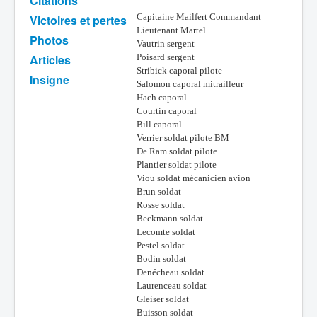
Citations
Capitaine Mailfert Commandant
Victoires et pertes
Batailles
Lieutenant Martel
Photos
Les As
Vautrin sergent
Articles
Poisard sergent
Cahiers des As
Stribick caporal pilote
Insigne
Salomon caporal mitrailleur
Hach caporal
Courtin caporal
Bill caporal
Verrier soldat pilote BM
De Ram soldat pilote
Plantier soldat pilote
Viou soldat mécanicien avion
Brun soldat
Rosse soldat
Beckmann soldat
Lecomte soldat
Pestel soldat
Bodin soldat
Denécheau soldat
Laurenceau soldat
Gleiser soldat
Buisson soldat