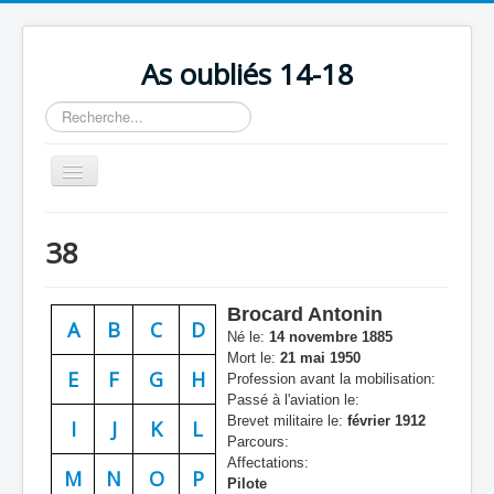
As oubliés 14-18
Rechercher
Basculer
la
navigation
Accueil
38
Chronologie
Escadrilles
Brocard Antonin
A
B
C
D
Organisation
Né le:
14 novembre 1885
Mort le:
21 mai 1950
Avions
E
F
G
H
Profession avant la mobilisation:
Passé à l'aviation le:
Personnels
Brevet militaire le:
février 1912
I
J
K
L
Parcours:
Formation
Affectations:
M
N
O
P
Pilote
Doctrines