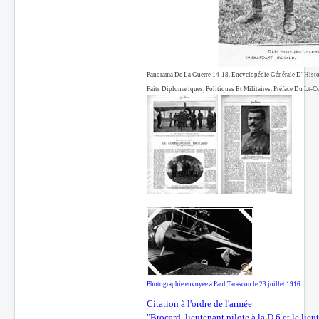
Panorama De La Guerre 14-18. Encyclopédie Générale D' Histo
Faits Diplomatiques, Politiques Et Militaires. Préface Du Lt-C
Photographie envoyée à Paul Tarascon le 23 juillet 1916
Citation à l'ordre de l'armée
"Brocard, lieutenant pilote à la D 6 et le lie